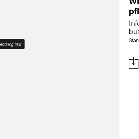
Wi
pf
Inf
bu
Stan