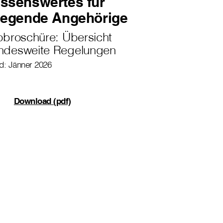
ssenswertes für
legende Angehörige
obroschüre: Übersicht
ndesweite Regelungen
d: Jänner 2026
Download (pdf)