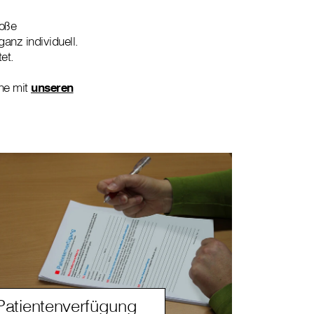
roße
anz individuell.
et.
rne mit
unseren
Patientenverfügung