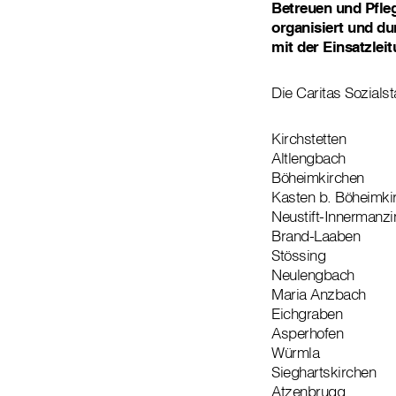
Betreuen und Pfleg
organisiert und du
mit der Einsatzleit
Die Caritas Sozials
Kirchstetten
Altlengbach
Böheimkirchen
Kasten b. Böheimki
Neustift-Innermanzi
Brand-Laaben
Stössing
Neulengbach
Maria Anzbach
Eichgraben
Asperhofen
Würmla
Sieghartskirchen
Atzenbrugg