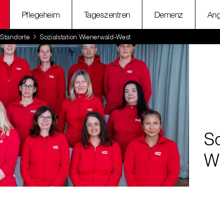
Pflegeheim
Tageszentren
Demenz
Ang
Standorte
Sozialstation Wienerwald-West
So
W