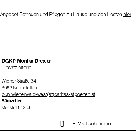
 Angebot Betreuen und Pflegen zu Hause und den Kosten
hier
.
DGKP Monika Drexler
Einsatzleiterin
Wiener Straße 34
3062 Kirchstetten
bup.wienerwald-west(at)caritas-stpoelten.at
Bürozeiten
:
Mo, Mi 11-12 Uhr
E-Mail schreiben