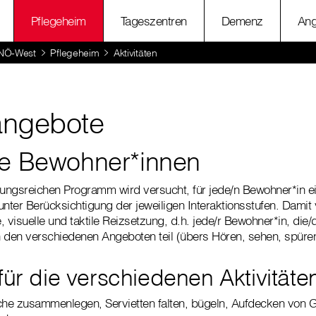
Pflegeheim
Tageszentren
Demenz
Ang
 NÖ-West
Pflegeheim
Aktivitäten
tangebote
re Bewohner*innen
ngsreichen Programm wird versucht, für jede/n Bewohner*in ein
unter Berücksichtigung der jeweiligen Interaktionsstufen. Damit
 visuelle und taktile Reizsetzung, d.h. jede/r Bewohner*in, die/
an den verschiedenen Angeboten teil (übers Hören, sehen, spüren
für die verschiedenen Aktivitäte
he zusammenlegen, Servietten falten, bügeln, Aufdecken von G