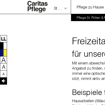
Pflege zu Hause
St. Pölten & NÖ-West
Zum Inhalt dieser Seite
Zur Navigation
Zum Footer dieser Seite
Pflege St. Pölten &
Freizei
LL
für unse
A
Mit einem abwechslu
A
Angebot zu finden, 
immer eine optische,
A
sitzt, nimmt aktiv 
Beispiele 
Hausarbeiten (Wäsc