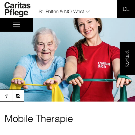
SPR
St. Pölten & NÖ-West
Kontakt
Mobile Therapie