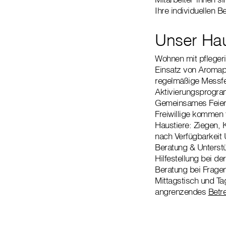
Ihre individuellen B
Unser Hau
Wohnen mit pfleger
Einsatz von Aromap
regelmäßige Messfe
Aktivierungsprogra
Gemeinsames Feiern
Freiwillige kommen 
Haustiere: Ziegen, 
nach Verfügbarkeit
Beratung & Unterst
Hilfestellung bei de
Beratung bei Frage
Mittagstisch und T
angrenzendes
Betr