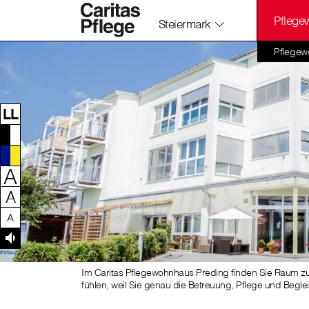
Pflege
Steiermark
Zum Inhalt dieser Seite
Zur Navigation
Zum Footer dieser Seite
Pflegew
LL
A
A
A
Im Caritas Pflegewohnhaus Preding finden Sie Raum z
fühlen, weil Sie genau die Betreuung, Pflege und Begl