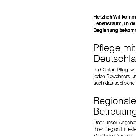
Herzlich Willkomm
Lebensraum, in dem
Begleitung bekomm
Pflege mit
Deutschl
Im Caritas Pflegewoh
jeden Bewohners und
auch das seelische
Regionale
Betreuun
Über unser Angebot
Ihrer Region Hilfes
Mitarbeiter*innen s