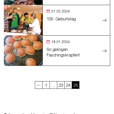
01.02.2024
100. Geburtstag
18.01.2024
So gelingen
Faschingskrapfen!
1
…
23
24
25