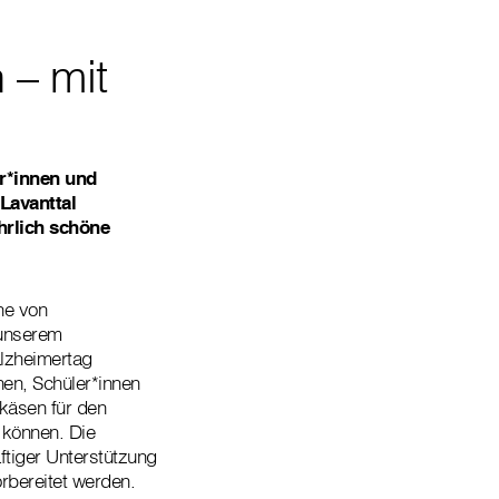
 – mit
r*innen und
 Lavanttal
rlich schöne
he von
 unserem
alzheimertag
en, Schüler*innen
tkäsen für den
 können. Die
ftiger Unterstützung
orbereitet werden.