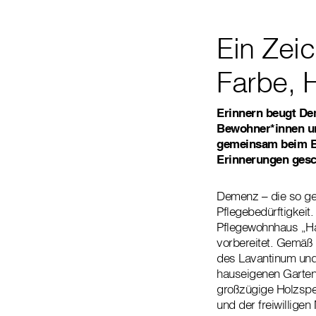
Ein Zei
Farbe, 
Erinnern beugt De
Bewohner*innen u
gemeinsam beim Ba
Erinnerungen gesc
Demenz – die so gen
Pflegebedürftigkeit
Pflegewohnhaus „Hau
vorbereitet. Gemäß
des Lavantinum und 
hauseigenen Garten
großzügige Holzspen
und der freiwilligen