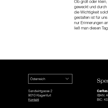
Ob groß oder klein,
geweckt und durch d
die Wichtigkeit so
gestalten ist für u
nur Erinnerungen a
ließ man diesen Tag
Österreich
Spe
Sandwirtgasse 2
Caritas
9010 Klagenfurt
IBAN: 
Kontakt
BIC: K