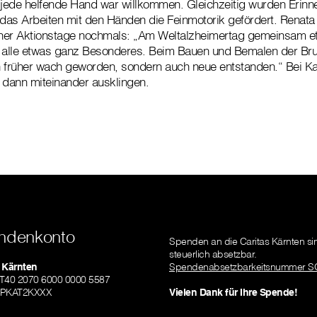
 jede helfende Hand war willkommen. Gleichzeitig wurden Erinn
as Arbeiten mit den Händen die Feinmotorik gefördert. Renata 
lcher Aktionstage nochmals: „Am Weltalzheimertag gemeinsam e
ns alle etwas ganz Besonderes. Beim Bauen und Bemalen der Bru
n früher wach geworden, sondern auch neue entstanden.“ Bei K
 dann miteinander ausklingen.
ndenkonto
Spenden an die Caritas Kärnten si
steuerlich absetzbar.
 Kärnten
Spendenabsetzbarkeitsnummer S
AT40 2070 6000 0000 5587
SPKAT2KXXX
Vielen Dank für Ihre Spende!