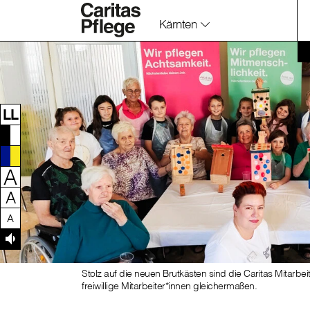
Kärnten
Zum Inhalt dieser Seite
Zur Navigation
Zum Footer dieser Seite
LL
A
A
A
Stolz auf die neuen Brutkästen sind die Caritas Mitar
freiwillige Mitarbeiter*innen gleichermaßen.