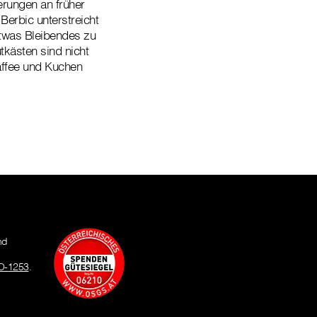
erungen an früher
Berbic unterstreicht
twas Bleibendes zu
tkästen sind nicht
affee und Kuchen
nd
O-1253
.