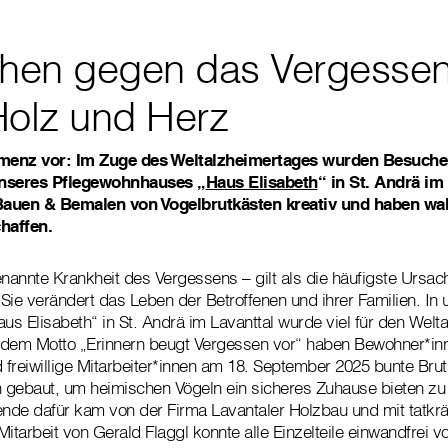
chen gegen das Vergessen
Holz und Herz
menz vor: Im Zuge des Weltalzheimertages wurden Besuche
nseres Pflegewohnhauses „
Haus Elisabeth
“ in St. Andrä im
uen & Bemalen von Vogelbrutkästen kreativ und haben wah
haffen.
annte Krankheit des Vergessens – gilt als die häufigste Ursac
. Sie verändert das Leben der Betroffenen und ihrer Familien. In
s Elisabeth“ in St. Andrä im Lavanttal wurde viel für den Welt
 dem Motto „Erinnern beugt Vergessen vor“ haben Bewohner*inn
freiwillige Mitarbeiter*innen am 18. September 2025 bunte Bru
 gebaut, um heimischen Vögeln ein sicheres Zuhause bieten zu
de dafür kam von der Firma Lavantaler Holzbau und mit tatkrä
 Mitarbeit von Gerald Flaggl konnte alle Einzelteile einwandfrei v