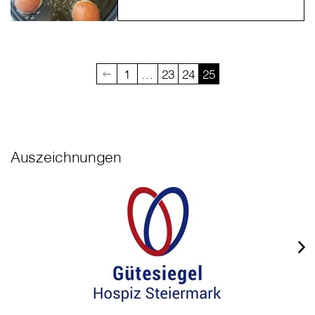
1
…
23
24
25
Auszeichnungen