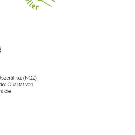
d
tszertifikat (NQZ)
der Qualität von
t die