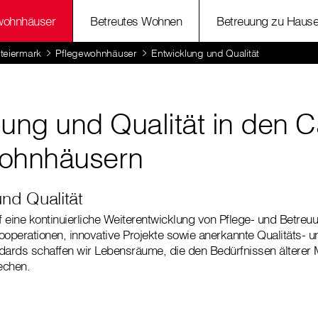
wohnhäuser
Betreutes Wohnen
Betreuung zu Haus
Steiermark
Pflegewohnhäuser
Entwicklung und Qualität
ung und Qualität in den C
wohnhäusern
nd Qualität
uf eine kontinuierliche Weiterentwicklung von Pflege- und Betre
perationen, innovative Projekte sowie anerkannte Qualitäts- u
ndards schaffen wir Lebensräume, die den Bedürfnissen älterer
echen.