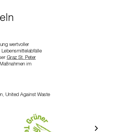
eln
ung wertvoller
 Lebensmittelabfälle
user
Graz St. Peter
de Maßnahmen im
en, United Against Waste