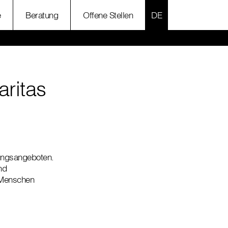
SPRACHE AUSWÄH
e
Beratung
Offene Stellen
aritas
uungsangeboten.
nd
 Menschen