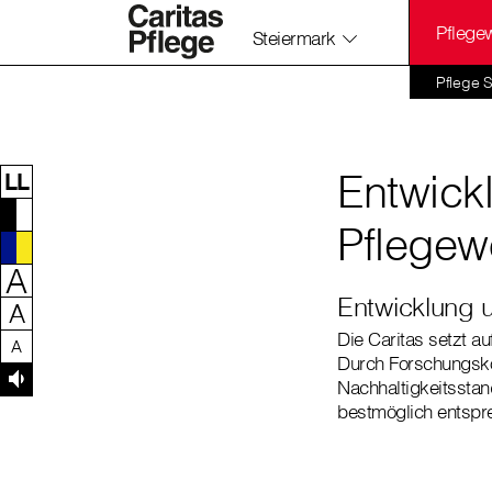
Pflege
Steiermark
Zum Inhalt dieser Seite
Zur Navigation
Zum Footer dieser Seite
Pflege 
Entwickl
LL
Pflege
A
Entwicklung u
A
Die Caritas setzt a
A
Durch Forschungskoo
Nachhaltigkeitssta
bestmöglich entspr