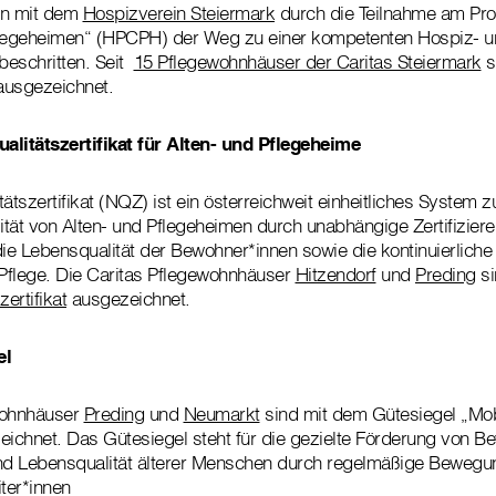
on mit dem
Hospizverein Steiermark
durch die Teilnahme am Pr
 Pflegeheimen“ (HPCPH) der Weg zu einer kompetenten Hospiz- 
 beschritten. Seit
15 Pflegewohnhäuser der Caritas Steiermark
s
ausgezeichnet.
alitätszertifikat für Alten- und Pflegeheime
ätszertifikat (NQZ) ist ein österreichweit einheitliches System z
tät von Alten- und Pflegeheimen durch unabhängige Zertifiziere
die Lebensqualität der Bewohner*innen sowie die kontinuierliche
Pflege. Die Caritas Pflegewohnhäuser
Hitzendorf
und
Preding
si
ertifikat
ausgezeichnet.
el
wohnhäuser
Preding
und
Neumarkt
sind mit dem Gütesiegel „Mobi
zeichnet. Das Gütesiegel steht für die gezielte Förderung von Be
und Lebensqualität älterer Menschen durch regelmäßige Beweg
iter*innen