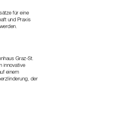
ätze für eine
aft und Praxis
 werden.
hnhaus Graz-St.
 innovative
auf einem
rzlinderung, der