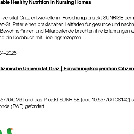
able Healthy Nutrition in Nursing Homes
niversität Graz entwickelte im Forschungsprojekt SUNRISE ge
-St. Peter einen praxisnahen Leitfaden für gesunde und nachha
 Bewohner*innen und Mitarbeitende brachten ihre Erfahrungen ak
und ein Kochbuch mit Lieblingsrezepten.
024–2025
izinische Universität Graz | Forschungskooperation Citize
.55776/CM3] und das Projekt SUNRISE [doi: 10.55776/TCS142] 
onds (FWF) gefördert.