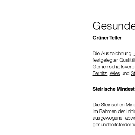
Gesunde
Grüner Teller
Die Auszeichnung
„
festgelegter Qualit
Gemeinschaftsverp
Fernitz
,
Wies
und
S
Steirische Mindes
Die Steirischen Mi
im Rahmen der Initi
ausgewogene, abwec
gesundheitsfördern