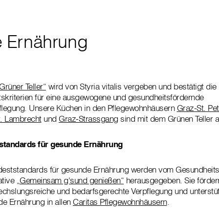
 Ernährung
Grüner Teller“
wird von Styria vitalis vergeben und bestätigt die
ätskriterien für eine ausgewogene und gesundheitsfördernde
flegung. Unsere Küchen in den Pflegewohnhäusern
Graz-St. Pet
t. Lambrecht
und
Graz-Strassgang
sind mit dem Grünen Teller 
tstandards für gesunde Ernährung
ndeststandards für gesunde Ernährung werden vom Gesundheits
ative
„Gemeinsam g'sund genießen“
herausgegeben. Sie förder
hslungsreiche und bedarfsgerechte Verpflegung und unterstüt
de Ernährung in allen
Caritas Pflegewohnhäusern
.