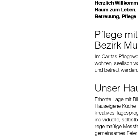
Herzlich Willkomm
Raum zum Leben. E
Betreuung, Pflege
Pflege mit
Bezirk Mu
Im Caritas Pflegewo
wohnen, seelisch wo
und betreut werden
Unser Hau
Erhöhte Lage mit Bl
Hauseigene Küche
kreatives Tagespr
individuelle, selb
regelmäßige Messfe
gemeinsames Feiern