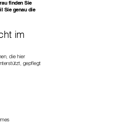
au finden Sie
l Sie genau die
cht im
en, die hier
terstützt, gepflegt
aumes