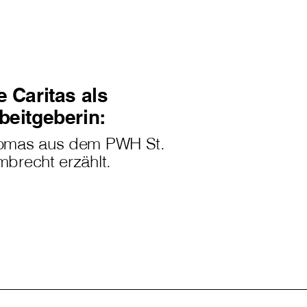
e Caritas als
beitgeberin:
omas aus dem PWH St.
brecht erzählt.