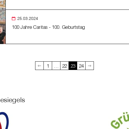
25.03.2024
100 Jahre Caritas - 100. Geburtstag
1
…
22
23
24
esiegels