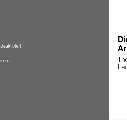
Di
deaktiviert.
Ar
Th
vieren.
Lam