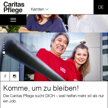
SPR
Kärnten
Komme, um zu bleiben!
Komme, um zu bleiben!
Die Caritas Pflege sucht DICH – weil helfen mehr ist als nur
Die Caritas Pflege sucht DICH – weil helfen mehr ist als nur
ein Job.
ein Job.