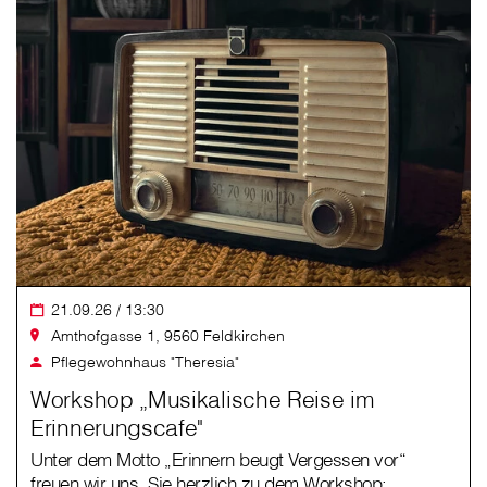
21.09.26 / 13:30
Amthofgasse 1, 9560 Feldkirchen
Pflegewohnhaus "Theresia"
Workshop „Musikalische Reise im
Erinnerungscafe"
Unter dem Motto „Erinnern beugt Vergessen vor“
freuen wir uns, Sie herzlich zu dem Workshop: