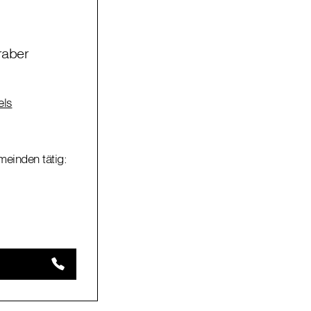
raber
els
meinden tätig: