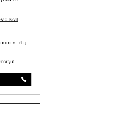
Bad Ischl
meinden tätig:
mmergut