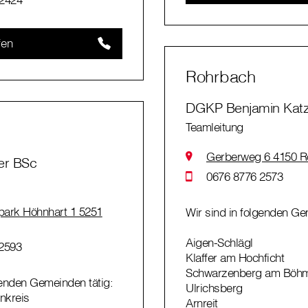
fen
Rohrbach
DGKP Benjamin Katz
Teamleitung
Gerberweg 6 4150 R
er BSc
0676 8776 2573
park Höhnhart 1 5251
Wir sind in folgenden Ge
Aigen-Schlägl
2593
Klaffer am Hochficht
Schwarzenberg am Böh
genden Gemeinden tätig:
Ulrichsberg
nkreis
Arnreit