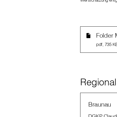
Folder 
pdf
, 735 K
Regionals
Braunau
DGKP Claudi