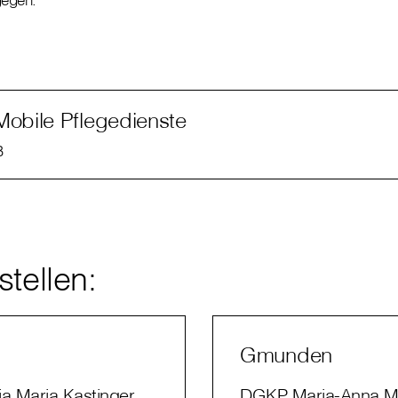
Mobile Pflegedienste
B
tellen:
Gmunden
a Maria Kastinger
DGKP Maria-Anna My