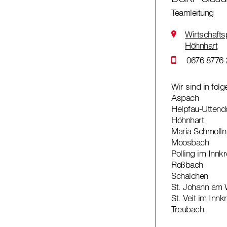
Teamleitung
Wirtschafts
Höhnhart
0676 8776 
Wir sind in fol
Aspach
Helpfau-Uttend
Höhnhart
Maria Schmolln
Moosbach
Polling im Innkr
Roßbach
Schalchen
St. Johann am 
St. Veit im Innk
Treubach