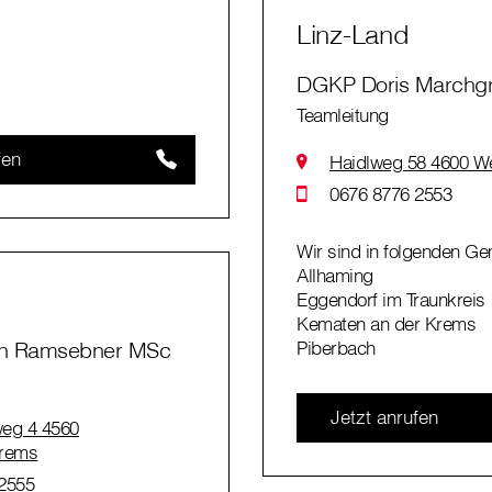
Linz-Land
DGKP Doris Marchg
Teamleitung
fen
Haidlweg 58 4600 W
0676 8776 2553
Wir sind in folgenden Ge
Allhaming
Eggendorf im Traunkreis
Kematen an der Krems
in Ramsebner MSc
Piberbach
Jetzt anrufen
eg 4 4560
Krems
2555