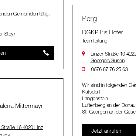
genden Gemeinden tätig:
Perg
DGKP Iris Hofer
r Steyr
Teamleitung
fen
Linzer Straße 10 4222
Georgen/Gusen
0676 87 76 25 63
Wir sind in folgenden Ge
Katsdorf
Langenstein
lena Mittermayr
Luftenberg an der Donau
St. Georgen an der Guse
 Straße 16 4020 Linz
Jetzt anrufen
2424