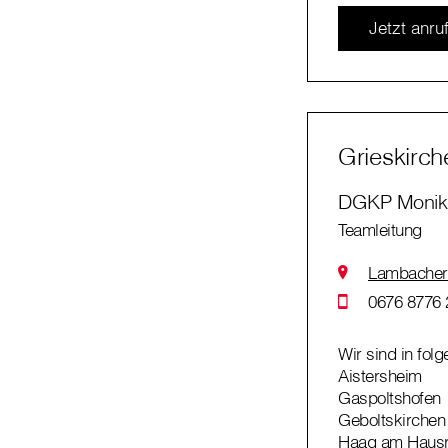
Jetzt anru
Grieskirc
DGKP Monika
Teamleitung
Lambacher 
0676 8776 
Wir sind in fol
Aistersheim
Gaspoltshofen
Geboltskirchen
Haag am Haus