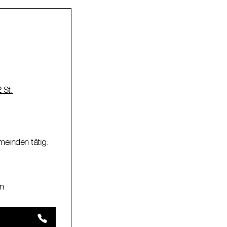
 St.
meinden tätig:
n