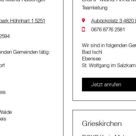
Teamleitung
park Höhnhart 1 5251
Auböckplatz 3 4820 
0676 8776 2581
2594
Wir sind in folgenden Ge
genden Gemeinden tätig:
Bad Ischl
Ebensee
orf
St. Wolfgang im Salzka
Jetzt anrufen
eis
Walde
reis
Grieskirchen