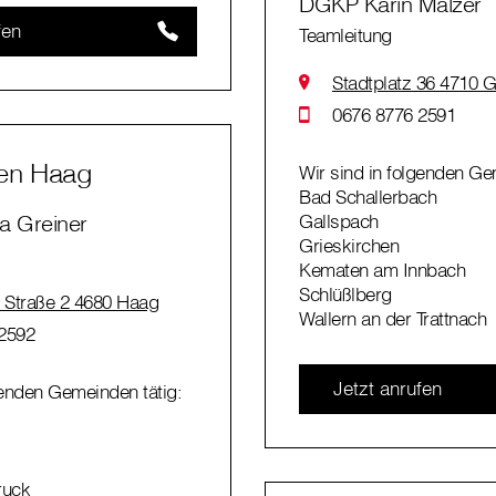
DGKP Karin Malzer
fen
Teamleitung
Stadtplatz 36 4710 G
0676 8776 2591
hen Haag
Wir sind in folgenden Ge
Bad Schallerbach
 Greiner
Gallspach
Grieskirchen
Kematen am Innbach
Schlüßlberg
Straße 2 4680 Haag
Wallern an der Trattnach
2592
Jetzt anrufen
genden Gemeinden tätig:
ruck