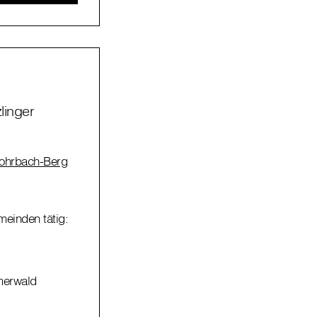
linger
ohrbach-Berg
meinden tätig:
merwald