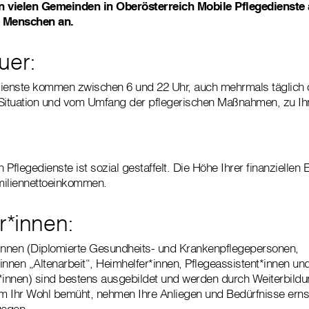
 in vielen Gemeinden in Oberösterreich Mobile Pflegedienste
re Menschen an.
uer:
dienste kommen zwischen 6 und 22 Uhr, auch mehrmals täglich 
 Situation und vom Umfang der pflegerischen Maßnahmen, zu Ih
 Pflegedienste ist sozial gestaffelt. Die Höhe Ihrer finanziellen 
miliennettoeinkommen.
r*innen:
*innen (Diplomierte Gesundheits- und Krankenpflegepersonen,
innen „Altenarbeit“, Heimhelfer*innen, Pflegeassistent*innen un
*innen) sind bestens ausgebildet und werden durch Weiterbildun
um Ihr Wohl bemüht, nehmen Ihre Anliegen und Bedürfnisse erns
gegen.