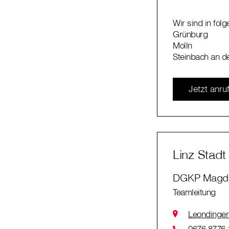
Wir sind in fol
Grünburg
Molln
Steinbach an de
Jetzt anru
Linz Stadt
DGKP Magda
Teamleitung
Leondinger
0676 8776-