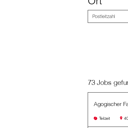
Ort
Postleitzahl
73 Jobs gef
Agogischer F
Teilzeit
40