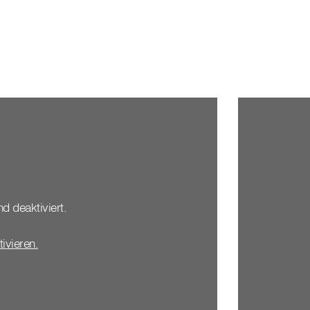
nd deaktiviert.
tivieren.