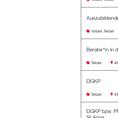
Auszubildende
Vollzeit, Teilzeit
Berater*in in d
Teilzeit
49
DGKP
Teilzeit
44
DGKP bzw. PF
St.Anna