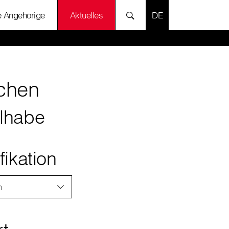
SPRACHE AUSWÄH
e Angehörige
Aktuelles
ichen
ilhabe
fikation
n