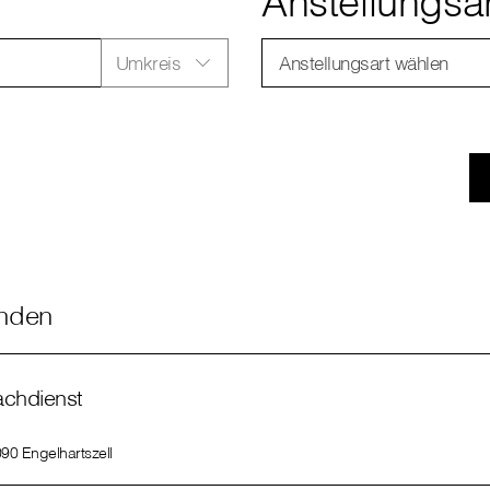
Anstellungsa
Umkreis
Anstellungsart wählen
unden
achdienst
90 Engelhartszell