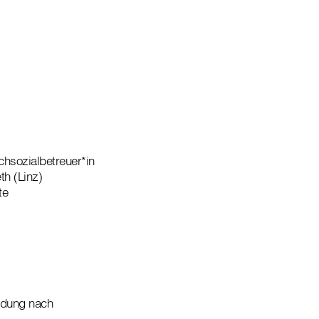
hsozialbetreuer*in
th (Linz)
te
ildung nach