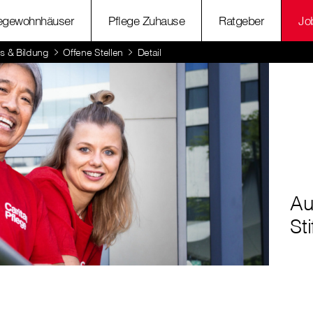
legewohnhäuser
Pflege Zuhause
Ratgeber
Jo
s & Bildung
Offene Stellen
Detail
Au
St