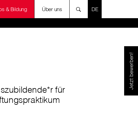
SPRACHE AUSWÄH
bs & Bildung
Über uns
Jetzt bewerben!
szubildende*r für
iftungspraktikum