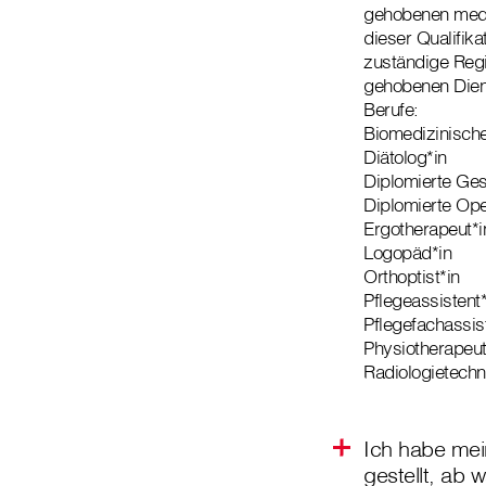
gehobenen mediz
dieser Qualifika
zuständige Regis
gehobenen Dienst
Berufe:
Biomedizinische
Diätolog*in
Diplomierte Ges
Diplomierte Ope
Ergotherapeut*i
Logopäd*in
Orthoptist*in
Pflegeassistent*
Pflegefachassis
Physiotherapeut
Radiologietechn
Ich habe mei
gestellt, ab 