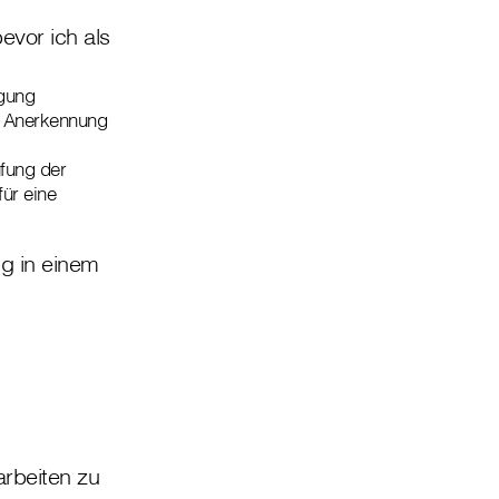
evor ich als
igung
ne Anerkennung
üfung der
ür eine
g in einem
arbeiten zu