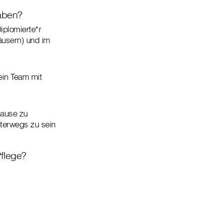
aben?
Diplomierte*r
äusern) und im
ein Team mit
hause zu
nterwegs zu sein
Pflege?