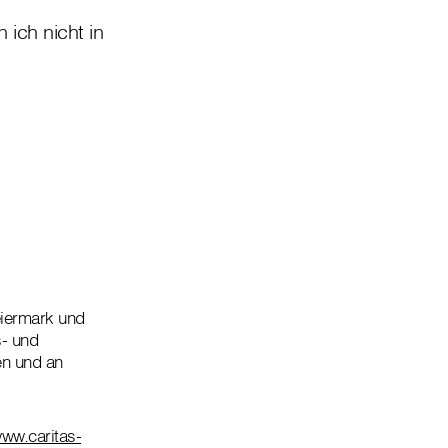
ich nicht in
eiermark und
s- und
en und an
ww.caritas-