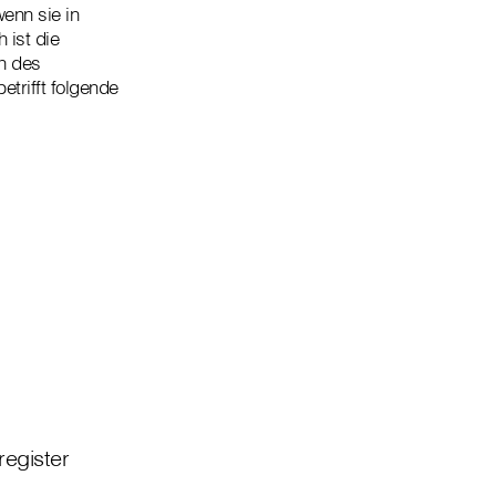
enn sie in
 ist die
en des
etrifft folgende
egister