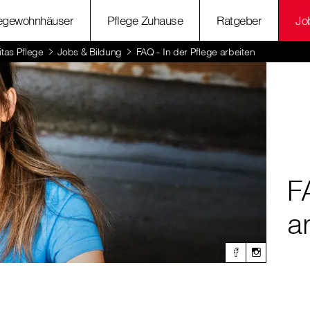
legewohnhäuser
Pflege Zuhause
Ratgeber
Jo
itas Pflege
Jobs & Bildung
FAQ - In der Pflege arbeiten
F
a