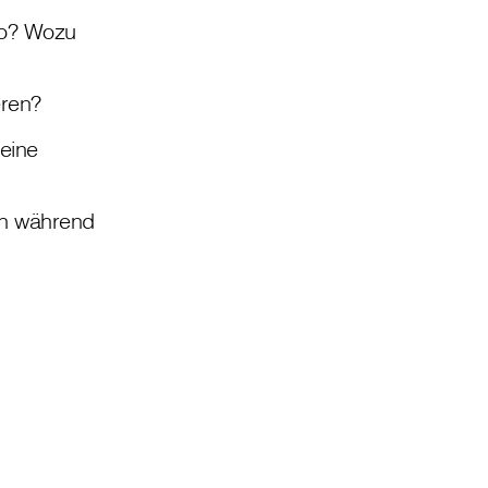
to? Wozu
eren?
 eine
ch während