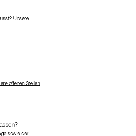
 musst? Unsere
sere offenen Stellen
.
lassen?
ege sowie der