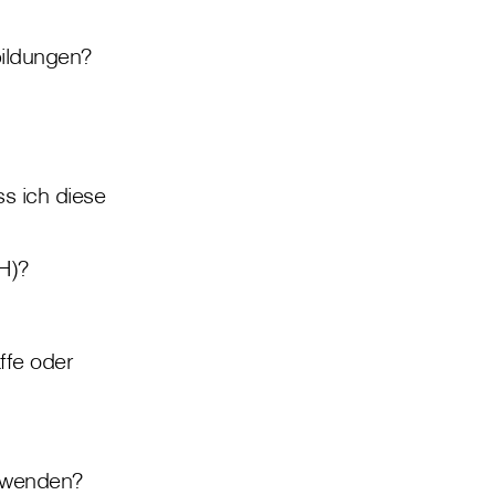
bildungen?
s ich diese
H)?
ffe oder
g wenden?