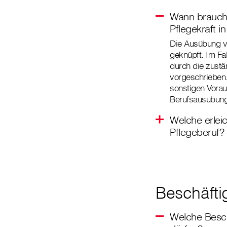
Wann brauche
Pflegekraft i
Die Ausübung vo
geknüpft. Im Fa
durch die zustä
vorgeschrieben. 
sonstigen Vorau
Berufsausübung 
Welche erlei
Pflegeberuf?
Beschäfti
Welche Besch