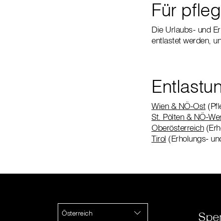
Für pfle
Die Urlaubs- und Er
entlastet werden, u
Entlastu
Wien & NÖ-Ost
(Pfl
St. Pölten & NÖ-We
Oberösterreich
(Erh
Tirol
(Erholungs- un
Österreich
Spe