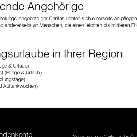
gende Angehörige
holungs-Angebote der Caritas richten sich einerseits an pflege
nd andererseits an Menschen, die einen leichten bis mittleren P
ngsurlaube in Ihrer Region
ege & Urlaub)
st
(Pflege & Urlaub)
olungstage)
d Auftankwochen)
ndenkonto
Spenden an die Caritas sind in Öst