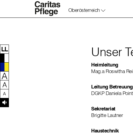
Oberösterreich
Zum Inhalt dieser Seite
Zur Navigation
Zum Footer dieser Seite
Unser 
LL
Heimleitung
Mag.a Roswitha Rei
A
A
Leitung Betreuung
DGKP Daniela Point
A
Sekretariat
Brigitte Lautner
Haustechnik