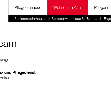
Pflege zuhause
Wohnen im Alter
Pflegend
Seniorenwohnhäuser
Seniorenwohnhaus St. Bernhard - Engel
Team
singer
s- und Pflegedienst
ecker