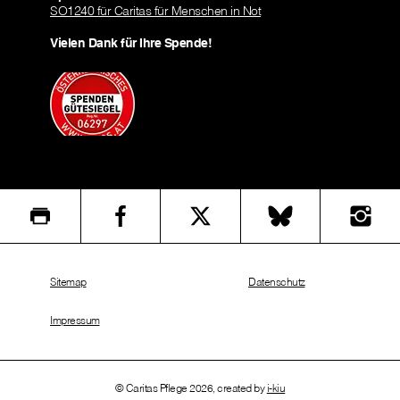
SO1240 für Caritas für Menschen in Not
Vielen Dank für Ihre Spende!
Sitemap
Datenschutz
Impressum
© Caritas Pflege 2026, created by
i-kiu