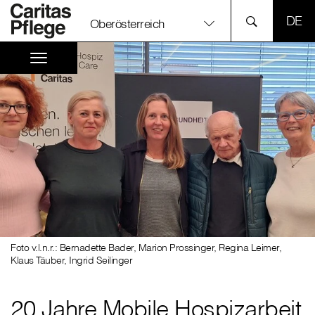
SPR
Oberösterreich
Foto v.l.n.r.: Bernadette Bader, Marion Prossinger, Regina Leimer,
Klaus Täuber, Ingrid Seilinger
20 Jahre Mobile Hospizarbeit