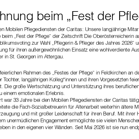
hnung beim „Fest der Pfl
n Mobilen Pflegediensten der Caritas: Unsere langjährige Mitarb
beim „Fest der Pflege“ der Zeitschrift Die Oberösterreicherin a
blikumsvoting zur Wahl „Pflegerin & Pfleger des Jahres 2026“ u
nung für ihren außergewöhnlichen Einsatz eine wohlverdiente Aus
r in St. Georgen im Attergau.
feierlichen Rahmen des „Festes der Pflege“ in Feldkirchen an de
 Tochter, langjährigen Kolleg*innen und ihren Vorgesetzten feier
 Die große Wertschätzung und Unterstützung ihres berufliche
u einem emotionalen Erlebnis.
t war 33 Jahre bei den Mobilen Pflegediensten der Caritas tätig
tete die Fach-Sozialbetreuerin für Altenarbeit weiterhin ältere 
eugung und mit großer Leidenschaft für ihren Beruf. Mit ihrer H
em unermüdlichen Engagement ermöglichte sie vielen Menschen
ben in den eigenen vier Wänden. Seit Mai 2026 ist sie nun endg