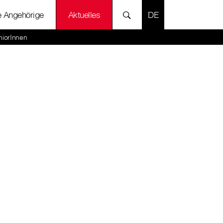
SPRACHE AUSWÄH
e Angehörige
Aktuelles
niorInnen