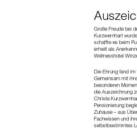
Auszeic
Große Freude bei de
Kurzwernhart wurde 
schaffte es beim Pu
erhielt als Anerken
Wellnesshotel Winze
Die Ehrung fand im 
Gemeinsam mit ihrer
besonderen Moment.
die Auszeichnung z
Christa Kurzwernhar
Pensionierung beglei
Zuhause – aus Überz
Fachwissen und ihr
selbstbestimmtes Le