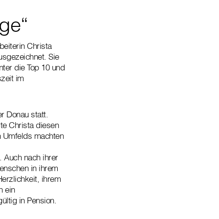
ege“
eiterin Christa
usgezeichnet. Sie
nter die Top 10 und
zeit im
r Donau statt.
te Christa diesen
n Umfelds machten
. Auch nach ihrer
Menschen in ihrem
erzlichkeit, ihrem
 ein
ültig in Pension.