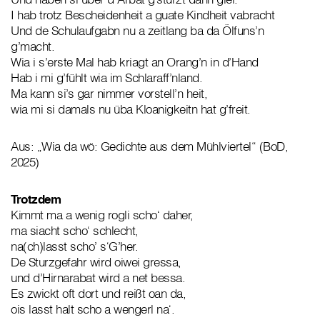
I hab trotz Bescheidenheit a guate Kindheit vabracht
Und de Schulaufgabn nu a zeitlang ba da Ölfuns’n
g’macht.
Wia i s’erste Mal hab kriagt an Orang’n in d’Hand
Hab i mi g’fühlt wia im Schlaraff’nland.
Ma kann si’s gar nimmer vorstell’n heit,
wia mi si damals nu üba Kloanigkeitn hat g’freit.
Aus: „Wia da wö: Gedichte aus dem Mühlviertel“ (BoD,
2025)
Trotzdem
Kimmt ma a wenig rogli scho‘ daher,
ma siacht scho‘ schlecht,
na(ch)lasst scho’ s‘G’her.
De Sturzgefahr wird oiwei gressa,
und d’Hirnarabat wird a net bessa.
Es zwickt oft dort und reißt oan da,
ois lasst halt scho a wengerl na‘.