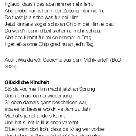
I glaub, dass i des aba nimmermehr lern.
Aba drüba kannst di in der Zeitung informier’n.
Do tuast ja a scho was für dei Hirn.
Jetzt kinnans sogar scho an Chip in dei Hirn ei’bau,
Da werd’n dann d’Leit sicher nu mehr schlau.
Aba des kimmt für mi do nimmer in Frag.
I genieß a ohne Chip grad nu an jed’n Tag.
Aus: „Wia da wö: Gedichte aus dem Mühlviertel“ (BoD,
2025)
Glückliche Kindheit
Stö da vor, mei Hirn macht jetzt an Sprung
Und i bin auf oamoi wieder jung.
S’Leben damals ganz bescheiden war,
aba es ist besser wordn va Jahr zu Jahr.
Ma hat’s ja net anders kennt
Und hat si net in Illusionen varennt.
D’Leit warn dort froh, dass da Kriag war vorbei
Und haben si über d Arbat g’stürzt dann glei.