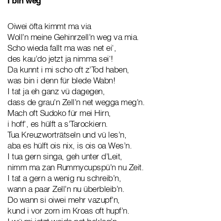
I bin weg
Oiwei öfta kimmt ma via
Woll’n meine Gehinrzell’n weg va mia.
Scho wieda fallt ma was net ei‘,
des kau’do jetzt ja nimma sei‘!
Da kunnt i mi scho oft z’Tod haben,
was bin i denn für blede Wabn!
I tat ja eh ganz vü dagegen,
dass de grau’n Zell’n net wegga meg’n.
Mach oft Sudoko für mei Hirn,
i hoff‘, es hülft a s’Tarockiern.
Tua Kreuzworträtseln und vü les’n,
aba es hülft ois nix, is ois oa Wes’n.
I tua gern singa, geh unter d’Leit,
nimm ma zan Rummycupspü’n nu Zeit.
I tat a gern a wenig nu schreib’n,
wann a paar Zell’n nu überbleib’n.
Do wann si oiwei mehr vazupf’n,
kund i vor zorn im Kroas oft hupf’n.