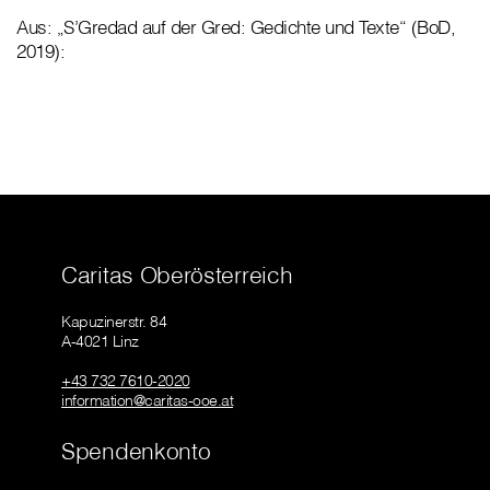
Aus: „S’Gredad auf der Gred: Gedichte und Texte“ (BoD,
2019):
Caritas Oberösterreich
Kapuzinerstr. 84
A-4021 Linz
+43 732 7610-2020
information@caritas-ooe.at
Spendenkonto