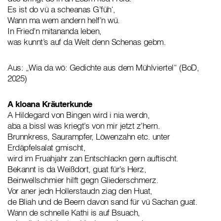
Es ist do vü a scheanas G’füh‘,
Wann ma wem andern helf’n wü.
In Fried’n mitananda leben,
was kunnt’s auf da Welt denn Schenas gebm.
Aus: „Wia da wö: Gedichte aus dem Mühlviertel“ (BoD,
2025)
A kloana Kräuterkunde
A Hildegard von Bingen wird i nia werdn,
aba a bissl was kriegt’s von mir jetzt z’hern.
Brunnkress, Saurampfer, Löwenzahn etc. unter
Erdäpfelsalat gmischt,
wird im Fruahjahr zan Entschlackn gern auftischt.
Bekannt is da Weißdort, guat für’s Herz,
Beinwellschmier hilft gegn Gliederschmerz.
Vor aner jedn Hollerstaudn ziag den Huat,
de Bliah und de Beern davon sand für vü Sachan guat.
Wann de schnelle Kathi is auf Bsuach,