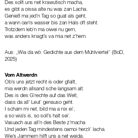
Des sollt uns net krawutisch macha,
es gibt a oissa alte nu was zan Lacha.
Genieß ma jed’n Tag so guat als geht,
a wann oan’s wasser bis zan Hals oft steht.
Trotzdem leb’n ma oiwei nu gern,
was anders kriagt’s va mia net z’hern.
Aus: „Wia da wö: Gedichte aus dem Mühlviertel“ (BoD,
2025)
Vom Altwerdn
Ob’s uns jetzt recht is oder gfallt,
mia werdn allsand sche langsam alt.
Des is des G’rechte auf das Welt,
dass da all’ Leut‘ genauso geht.
I scham mi net, bild ma a nix ei‘,
a so wia’s is, so soll’s halt sei‘.
Vasuach aus all’n des Beste z’macha
Und jeden Tag mindestens oamoi herzli‘ lacha.
Wie’s Jammern hilft uns a net weida,