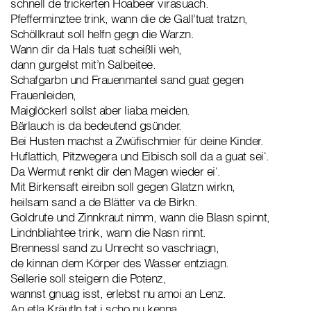
schnell de trickerten Hoabeer virasuach.
Pfefferminztee trink, wann die de Gall’tuat tratzn,
Schöllkraut soll helfn gegn die Warzn.
Wann dir da Hals tuat scheißli weh,
dann gurgelst mit’n Salbeitee.
Schafgarbn und Frauenmantel sand guat gegen
Frauenleiden,
Maiglöckerl sollst aber liaba meiden.
Bärlauch is da bedeutend gsünder.
Bei Husten machst a Zwüfischmier für deine Kinder.
Huflattich, Pitzwegera und Eibisch soll da a guat sei‘.
Da Wermut renkt dir den Magen wieder ei‘.
Mit Birkensaft eireibn soll gegen Glatzn wirkn,
heilsam sand a de Blätter va de Birkn.
Goldrute und Zinnkraut nimm, wann die Blasn spinnt,
Lindnbliahtee trink, wann die Nasn rinnt.
Brennessl sand zu Unrecht so vaschriagn,
de kinnan dem Körper des Wasser entziagn.
Sellerie soll steigern die Potenz,
wannst gnuag isst, erlebst nu amoi an Lenz.
An etla Kräutln tat i scho nu kenna,