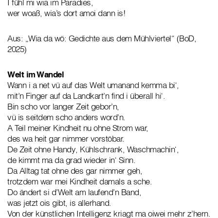
I fühl mi wia im Paradies,
wer woaß, wia’s dort amoi dann is!
Aus: „Wia da wö: Gedichte aus dem Mühlviertel“ (BoD,
2025)
Welt im Wandel
Wann i a net vü auf das Welt umanand kemma bi‘,
mit’n Finger auf da Landkart’n find i überall hi‘.
Bin scho vor langer Zeit gebor’n,
vü is seitdem scho anders word’n.
A Teil meiner Kindheit nu ohne Strom war,
des wa heit gar nimmer vorstöbar.
De Zeit ohne Handy, Kühlschrank, Waschmachin‘,
de kimmt ma da grad wieder in‘ Sinn.
Da Alltag tat ohne des gar nimmer geh,
trotzdem war mei Kindheit damals a sche.
Do ändert si d’Welt am laufend’n Band,
was jetzt ois gibt, is allerhand.
Von der künstlichen Intelligenz kriagt ma oiwei mehr z’hern.