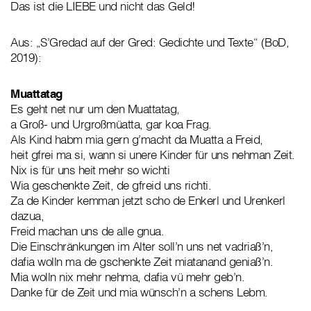
Das ist die LIEBE und nicht das Geld!
Aus: „S’Gredad auf der Gred: Gedichte und Texte“ (BoD,
2019):
Muattatag
Es geht net nur um den Muattatag,
a Groß- und Urgroßmüatta, gar koa Frag.
Als Kind habm mia gern g’macht da Muatta a Freid,
heit gfrei ma si, wann si unere Kinder für uns nehman Zeit.
Nix is für uns heit mehr so wichti
Wia geschenkte Zeit, de gfreid uns richti.
Za de Kinder kemman jetzt scho de Enkerl und Urenkerl
dazua,
Freid machan uns de alle gnua.
Die Einschränkungen im Alter soll’n uns net vadriaß’n,
dafia wolln ma de gschenkte Zeit miatanand geniaß’n.
Mia wolln nix mehr nehma, dafia vü mehr geb’n.
Danke für de Zeit und mia wünsch’n a schens Lebm.