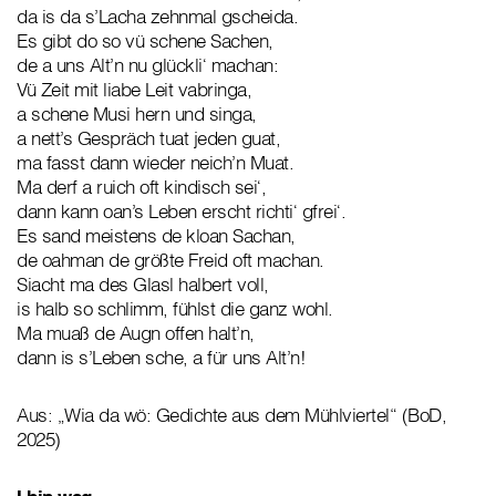
da is da s’Lacha zehnmal gscheida.
Es gibt do so vü schene Sachen,
de a uns Alt’n nu glückli‘ machan:
Vü Zeit mit liabe Leit vabringa,
a schene Musi hern und singa,
a nett’s Gespräch tuat jeden guat,
ma fasst dann wieder neich’n Muat.
Ma derf a ruich oft kindisch sei‘,
dann kann oan’s Leben erscht richti‘ gfrei‘.
Es sand meistens de kloan Sachan,
de oahman de größte Freid oft machan.
Siacht ma des Glasl halbert voll,
is halb so schlimm, fühlst die ganz wohl.
Ma muaß de Augn offen halt’n,
dann is s’Leben sche, a für uns Alt’n!
Aus: „Wia da wö: Gedichte aus dem Mühlviertel“ (BoD,
2025)