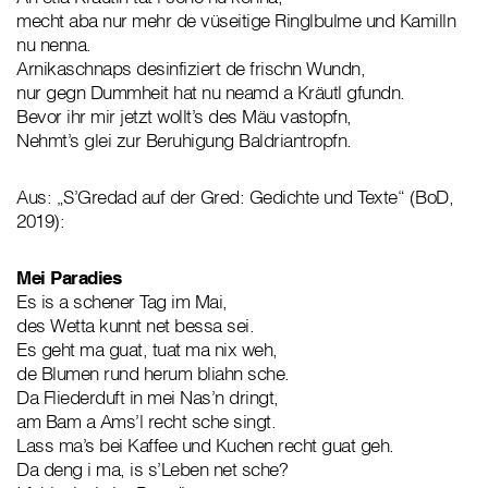
mecht aba nur mehr de vüseitige Ringlbulme und Kamilln
nu nenna.
Arnikaschnaps desinfiziert de frischn Wundn,
nur gegn Dummheit hat nu neamd a Kräutl gfundn.
Bevor ihr mir jetzt wollt’s des Mäu vastopfn,
Nehmt’s glei zur Beruhigung Baldriantropfn.
Aus: „S’Gredad auf der Gred: Gedichte und Texte“ (BoD,
2019):
Mei Paradies
Es is a schener Tag im Mai,
des Wetta kunnt net bessa sei.
Es geht ma guat, tuat ma nix weh,
de Blumen rund herum bliahn sche.
Da Fliederduft in mei Nas’n dringt,
am Bam a Ams’l recht sche singt.
Lass ma’s bei Kaffee und Kuchen recht guat geh.
Da deng i ma, is s’Leben net sche?