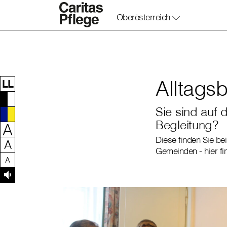
Oberösterreich
Zum Inhalt dieser Seite
Zur Navigation
Zum Footer dieser Seite
Alltags
LL
Sie sind auf 
Begleitung?
A
Diese finden Sie be
A
Gemeinden - hier f
A