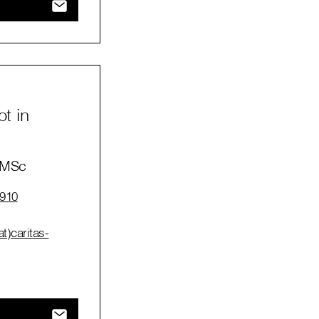
t in
l MSc
4910
at)caritas-