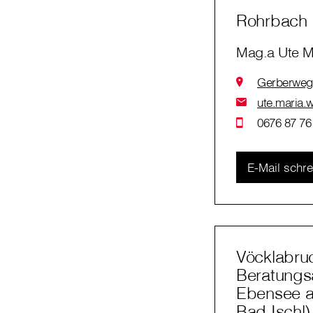
Rohrbach
Mag.a Ute Ma
Gerberweg
ute.maria.w
0676 87 76
E-Mail schr
Vöcklabruc
Beratungsa
Ebensee a
Bad Ischl)