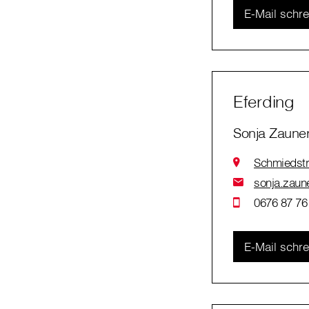
E-Mail schr
Eferding
Sonja Zaune
Schmiedstr
sonja.zaune
0676 87 76
E-Mail schr