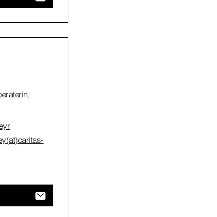
eraterin,
eyr
ey(at)caritas-