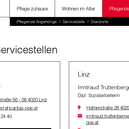
Pflege zuhause
Wohnen im Alter
Pflegend
Pflegende Angehörige
Servicestelle
Standorte
ervicestellen
Linz
r
Irmtraud Truttenberg
Dipl. Sozialarbeiterin
traße 56 - 58 4020 Linz
Hafnerstraße 28 4020
r(at)caritas-ooe.at
irmtraud.truttenberge
 24 40
ooe.at