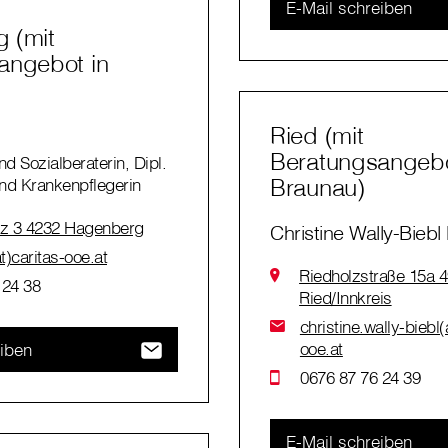
E-Mail schreiben
 (mit
angebot in
Ried (mit
Beratungsangebo
nd Sozialberaterin, Dipl.
Braunau)
nd Krankenpflegerin
tz 3 4232 Hagenberg
Christine Wally-Bieb
at)caritas-ooe.at
Riedholzstraße 15a 
 24 38
Ried/Innkreis
christine.wally-biebl(
ooe.at
eiben
0676 87 76 24 39
E-Mail schreiben