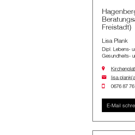
Hagenberg
Beratungs
Freistadt)
Lisa Plank
Dipl. Lebens- u
Gesundheits- u
Kirchenpla
lisa.plank(
0676 87 76
E-Mail schr