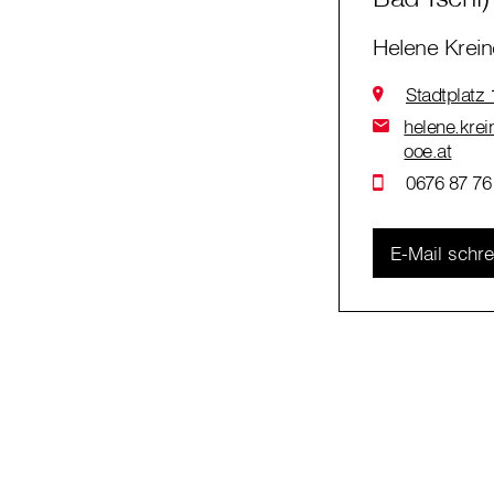
Helene Krein
Stadtplatz
helene.krein
ooe.at
0676 87 76
E-Mail schr