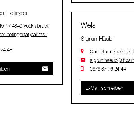
er-Hofinger
Wels
 15-17 4840 Vöcklabruck
er-hofinger(at)caritas-
Sigrun Häubl
 24 48
Carl-Blum-Straße 3 
sigrun.haeubl(at)cari
eiben
0676 87 76 24 44
E-Mail schreiben