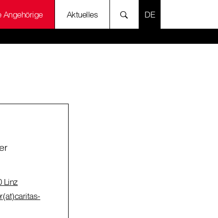
SPRACHE AUSWÄH
e Angehörige
Aktuelles
er
 Linz
r(at)caritas-