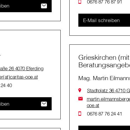
0676 87 76 87 91
eiben
E-Mail schreiben
r
Grieskirchen (mit
Beratungsangebot
aße 26 4070 Eferding
r(at)caritas-ooe.at
Mag. Martin Eilmann
 24 40
Stadtplatz 36 4710 G
martin.eilmannsberge
eiben
ooe.at
0676 87 76 24 41