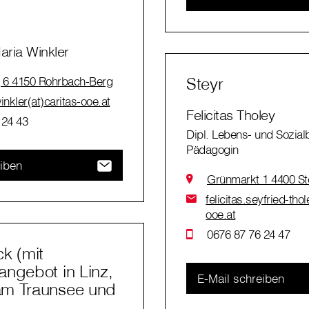
ria Winkler
Steyr
 6 4150 Rohrbach-Berg
inkler(at)caritas-ooe.at
Felicitas Tholey
 24 43
Dipl. Lebens- und Sozialb
Pädagogin
eiben
Grünmarkt 1 4400 St
felicitas.seyfried-thol
ooe.at
0676 87 76 24 47
k (mit
ngebot in Linz,
E-Mail schreiben
m Traunsee und