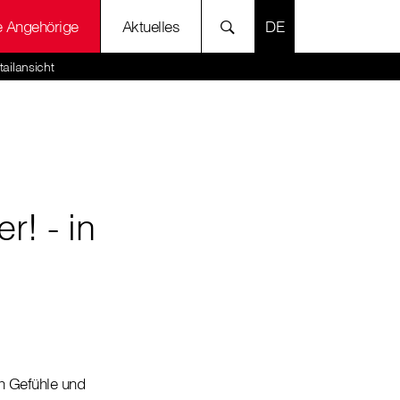
SPRACHE AUSWÄH
e Angehörige
Aktuelles
ailansicht
r! - in
n Gefühle und