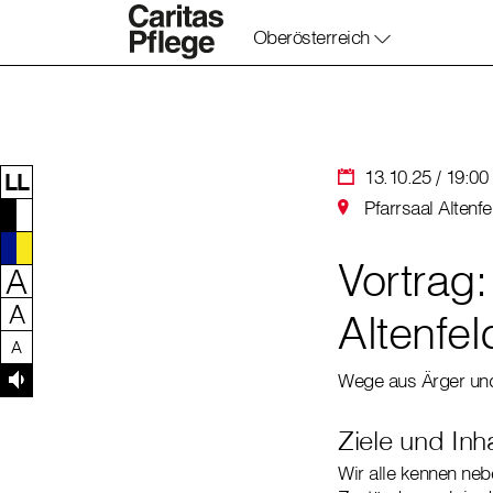
Oberösterreich
Zum Inhalt dieser Seite
Zur Navigation
Zum Footer dieser Seite
13.10.25 / 19:00
LL
Pfarrsaal Altenf
Vortrag:
A
A
Altenfe
A
Wege aus Ärger un
Ziele und Inh
Wir alle kennen ne