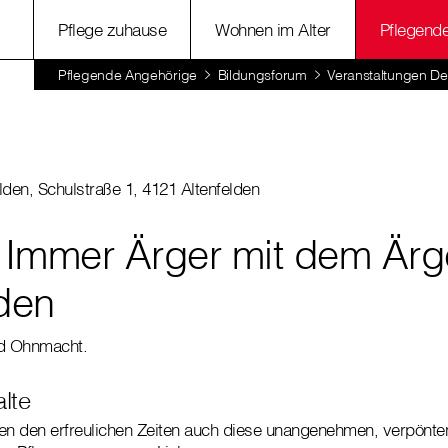
Pflege zuhause
Wohnen im Alter
Pflegend
Pflegende Angehörige
Bildungsforum
Veranstaltungen Det
elden, Schulstraße 1, 4121 Altenfelden
 Immer Ärger mit dem Ärge
lden
d Ohnmacht.
alte
ben den erfreulichen Zeiten auch diese unangenehmen, verpönte