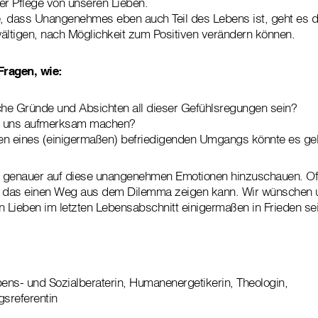
er Pflege von unseren Lieben.
, dass Unangenehmes eben auch Teil des Lebens ist, geht es d
ltigen, nach Möglichkeit zum Positiven verändern können.
Fragen, wie:
he Gründe und Absichten all dieser Gefühlsregungen sein?
e uns aufmerksam machen?
en eines (einigermaßen) befriedigenden Umgangs könnte es g
s genauer auf diese unangenehmen Emotionen hinzuschauen. Oftm
, das einen Weg aus dem Dilemma zeigen kann. Wir wünschen uns
n Lieben im letzten Lebensabschnitt einigermaßen in Frieden se
bens- und Sozialberaterin, Humanenergetikerin, Theologin,
sreferentin