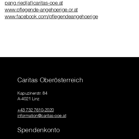
pang.ried(at)caritas-ooe.at
www.pflegende-angehoerige.or.at
www.facebook.com/pflegendeangehoerige
Caritas Oberösterreich
Kapuzinerstr. 84
A-4021 Linz
+43 732 7610-2020
information@caritas-ooe.at
Spendenkonto