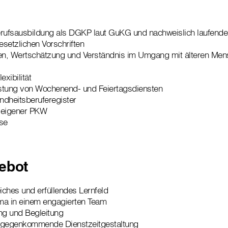
ufsausbildung als DGKP laut GuKG und nachweislich laufende
setzlichen Vorschriften
n, Wertschätzung und Verständnis im Umgang mit älteren Men
exibilität
istung von Wochenend- und Feiertagsdiensten
ndheitsberuferegister
 eigener PKW
se
ebot
ches und erfüllendes Lernfeld
ima in einem engagierten Team
ng und Begleitung
entgegenkommende Dienstzeitgestaltung