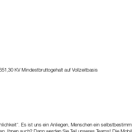
.651,30 KV Mindestbruttogehalt auf Vollzeitbasis
lichkeit“. Es ist uns ein Anliegen, Menschen ein selbstbestim
en. Ihnen auch? Dann werden Sie Teil unseres Teams! Die Mobil