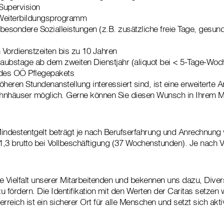
 Supervision
 Weiterbildungsprogramm
besondere Sozialleistungen (z.B. zusätzliche freie Tage, gesun
Vordienstzeiten bis zu 10 Jahren
laubstage ab dem zweiten Dienstjahr (aliquot bei < 5-Tage-Woc
des OÖ Pflegepakets
heren Stundenanstellung interessiert sind, ist eine erweiterte A
hnhäuser möglich. Gerne können Sie diesen Wunsch in Ihrem M
 Mindestentgelt beträgt je nach Berufserfahrung und Anrechnung 
51,3 brutto bei Vollbeschäftigung (37 Wochenstunden). Je nac
ie Vielfalt unserer Mitarbeitenden und bekennen uns dazu, Diver
 fördern. Die Identifikation mit den Werten der Caritas setzen 
rreich ist ein sicherer Ort für alle Menschen und setzt sich akt