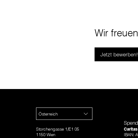
Wir freue
Jetzt bewerben!
Österreich
Spend
Storchengasse 1/E1 05
Caritas
1150 Wien
IBAN: 