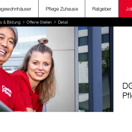
legewohnhäuser
Pflege Zuhause
Ratgeber
Jo
s & Bildung
Offene Stellen
Detail
DG
Pf