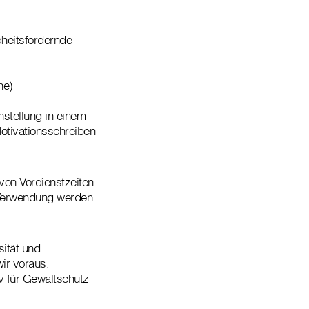
dheitsfördernde
he)
nstellung in einem
otivationsschreiben
von Vordienstzeiten
h Verwendung werden
sität und
wir voraus.
iv für Gewaltschutz