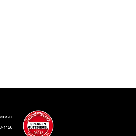
erreich
O-1126