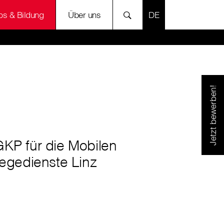
SPRACHE AUSWÄH
bs & Bildung
Über uns
Jetzt bewerben!
KP für die Mobilen
legedienste Linz