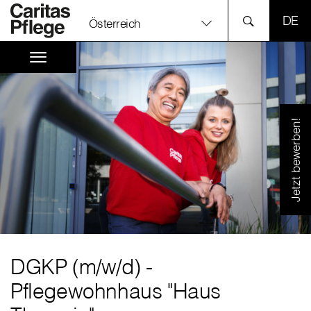
SPR
Österreich
Jetzt bewerben!
DGKP (m
/
w
/
d) -
Pflegewohnhaus "Haus