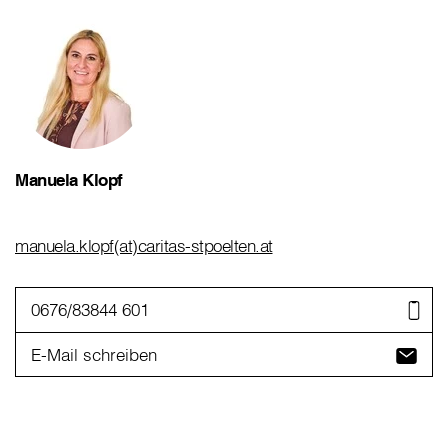
Manuela Klopf
manuela.klopf(at)caritas-stpoelten.at
0676/83844 601
E-Mail schreiben