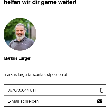
helfen wir dir gerne weiter!
Markus Lurger
markus.lurger(at)caritas-stpoelten.at
0676/83844 611
E-Mail schreiben