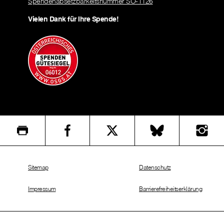
Spendenabsetzbarkeitsnummer SO-1126
Vielen Dank für Ihre Spende!
Sitemap
Datenschutz
Impressum
Barrierefreiheitserklärung