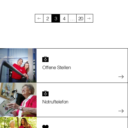
2
3
4
…
20
Offene Stellen
Notruftelefon