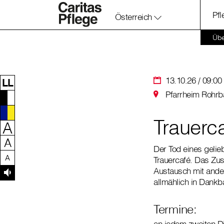
Pf
Österreich
Zum Inhalt dieser Seite
Zur Navigation
Zum Footer dieser Seite
Übe
13.10.26 / 09:00
LL
Pfarrheim Rohrb
Trauerc
A
A
Der Tod eines gelie
A
Trauercafé. Das Zu
Austausch mit ande
allmählich in Dankb
Termine:
an jedem zweiten D