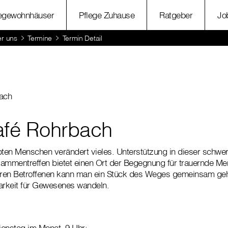
legewohnhäuser
Pflege Zuhause
Ratgeber
Jo
r uns
Termine
Termin Detail
ach
afé Rohrbach
bten Menschen verändert vieles. Unterstützung in dieser schwer
sammentreffen bietet einen Ort der Begegnung für trauernde M
ren Betroffenen kann man ein Stück des Weges gemeinsam geh
arkeit für Gewesenes wandeln.
ienstag im Monat, 9 Uhr: