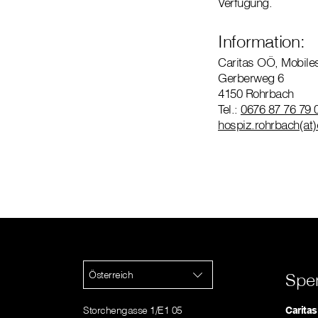
Verfügung.
Information:
Caritas OÖ, Mobiles
Gerberweg 6
4150 Rohrbach
Tel.:
0676 87 76 79 
hospiz.rohrbach(at)
Österreich
Spe
Storchengasse 1/E1 05
Caritas