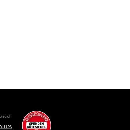
erreich
O-1126