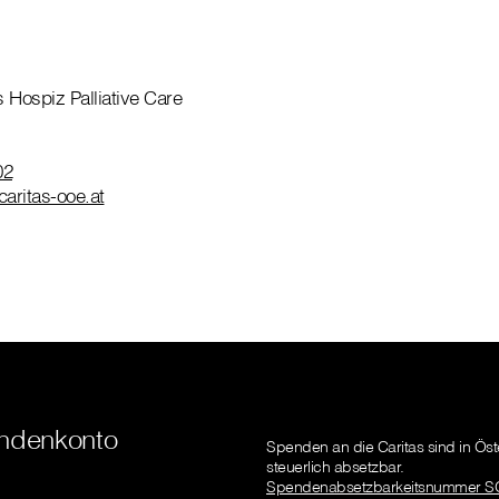
 Hospiz Palliative Care
02
caritas-ooe.at
ndenkonto
Spenden an die Caritas sind in Öst
steuerlich absetzbar.
Spendenabsetzbarkeitsnummer S