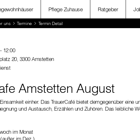
legewohnhäuser
Pflege Zuhause
Ratgeber
Jo
r uns
Termine
Termin Detail
- 12:00
platz 20, 3300 Amstetten
ienst
afe Amstetten August
t Einsamkeit einher. Das TrauerCafé bietet demgegenüber eine
egnung und Austausch, Erzählen und Zuhören. Das leibliche 
twoch im Monat
 (außer im Dez.)