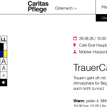
Pf
Österreich
Zum Inhalt dieser Seite
Zur Navigation
Zum Footer dieser Seite
Übe
26.08.26 / 10:00 
LL
Café Exel Haupt
Mobiler Hospizd
A
TrauerC
A
A
Trauern geht oft mi
Atmosphäre für Beg
auch nicht zu kurz
Wann:
jeden 4. Mit
10:00 bis 12:00 Uhr