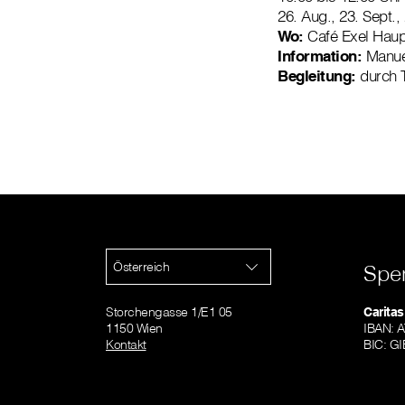
26. Aug., 23. Sept.,
Wo:
Café Exel Haup
Information:
Manuel
Begleitung:
durch 
Österreich
Spe
Storchengasse 1/E1 05
Caritas
1150 Wien
IBAN: 
Kontakt
BIC: 