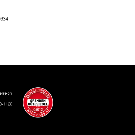
 634
erreich
O-1126