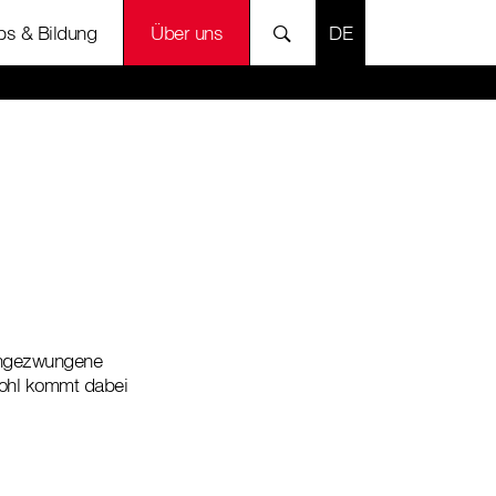
SPRACHE AUSWÄH
bs & Bildung
Über uns
 ungezwungene
Wohl kommt dabei