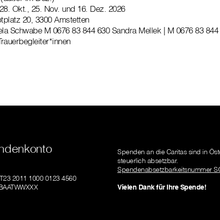
 28. Okt., 25. Nov. und 16. Dez. 2026
tplatz 20, 3300 Amstetten
a Schwabe M 0676 83 844 630 Sandra Mellek | M 0676 83 844
Trauerbegleiter*innen
ndenkonto
Spenden an die Caritas sind in Öst
steuerlich absetzbar.
Spendenabsetzbarkeitsnummer S
AT23 2011 1000 0123 4560
GIBAATWWXXX
Vielen Dank für Ihre Spende!