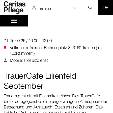
SPR
Österreich
16.09.26 / 10:00 - 12:00
Volksheim Traisen, Rathausplatz 3, 3160 Traisen (im
“Eckzimmer”)
Mobiler Hospizdienst
TrauerCafe Lilienfeld
September
Trauern geht oft mit Einsamkeit einher. Das TrauerCafé
bietet demgegenüber eine ungezwungene Atmosphäre für
Begegnung und Austausch, Erzählen und Zuhören. Das
leibliche Wohl kommt dabei auch nicht zu kurz