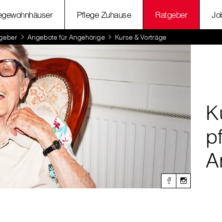
legewohnhäuser
Pflege Zuhause
Ratgeber
Jo
geber
Angebote für Angehörige
Kurse & Vorträge
K
p
A