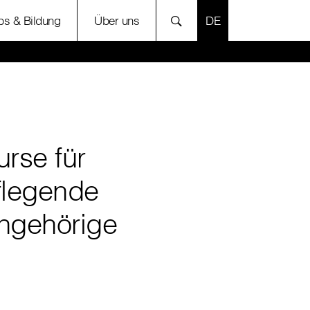
SPRACHE AUSWÄH
bs & Bildung
Über uns
urse für
flegende
ngehörige