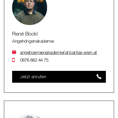
René Böckl
Angehörigenakademie
angehoerigenakademie(at)caritas-wien.at
0676 682 44 75
Jetzt anrufen