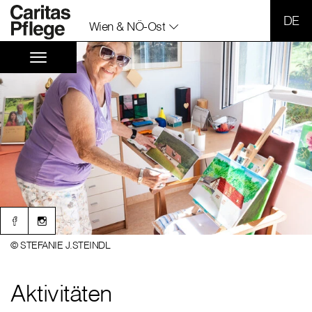
SPR
Wien & NÖ-Ost
© STEFANIE J.STEINDL
Aktivitäten