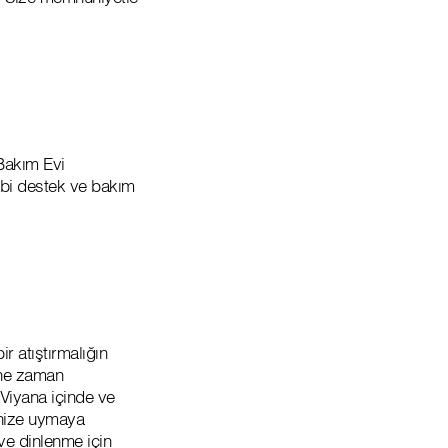
 Bakım Evi
ibi destek ve bakım
r atıştırmalığın
e ne zaman
Viyana içinde ve
inize uymaya
ve dinlenme için