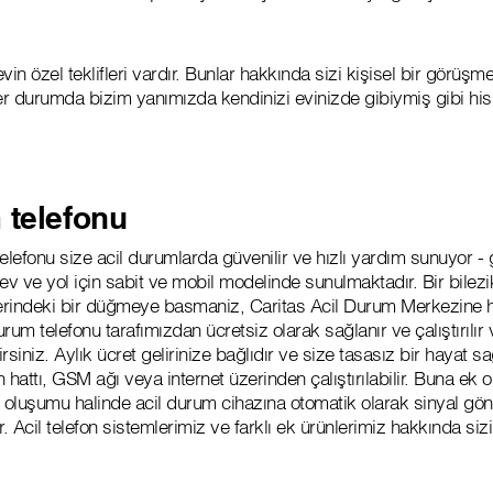
vin özel teklifleri vardır. Bunlar hakkında sizi kişisel bir görü
 Her durumda bizim yanımızda kendinizi evinizde gibiymiş gibi his
 telefonu
elefonu size acil durumlarda güvenilir ve hızlı yardım sunuyor -
ev ve yol için sabit ve mobil modelinde sunulmaktadır. Bir bilez
üzerindeki bir düğmeye basmaniz, Caritas Acil Durum Merkezin
 durum telefonu tarafımızdan ücretsiz olarak sağlanır ve çalıştırıl
irsiniz. Aylık ücret gelirinize bağlıdır ve size tasasız bir hayat sa
n hattı, GSM ağı veya internet üzerinden çalıştırılabilir. Buna ek o
luşumu halinde acil durum cihazına otomatik olarak sinyal gö
r. Acil telefon sistemlerimiz ve farklı ek ürünlerimiz hakkında si