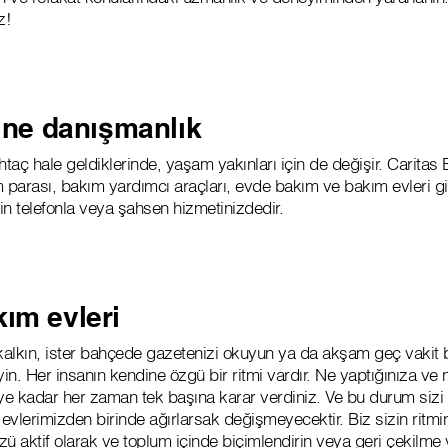
z!
rine danışmanlık
aç hale geldiklerinde, yaşam yakınları için de değişir. Caritas
m parası, bakım yardımcı araçları, evde bakım ve bakım evleri g
z için telefonla veya şahsen hizmetinizdedir.
kım evleri
kalkın, ister bahçede gazetenizi okuyun ya da akşam geç vakit bi
yin. Her insanın kendine özgü bir ritmi vardır. Ne yaptığınıza v
e kadar her zaman tek başına karar verdiniz. Ve bu durum sizi 
evlerimizden birinde ağırlarsak değişmeyecektir. Biz sizin ritm
ü aktif olarak ve toplum içinde biçimlendirin veya geri çekilme 