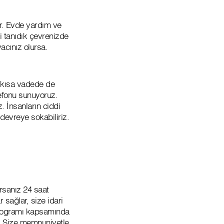
r. Evde yardım ve
ği tanıdık çevrenizde
acınız olursa.
i kısa vadede de
lefonu sunuyoruz.
 İnsanların ciddi
devreye sokabiliriz.
rsanız 24 saat
 sağlar, size idari
 programı kapsamında
. Size memnuniyetle