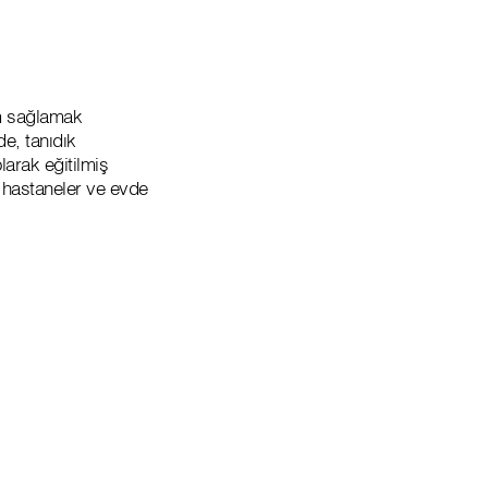
am sağlamak
de, tanıdık
arak eğitilmiş
r, hastaneler ve evde
: