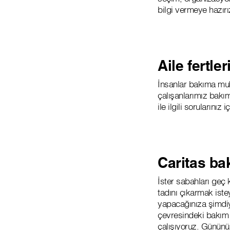
bilgi vermeye hazırı
Aile fertle
İnsanlar bakıma muht
çalışanlarımız bakı
ile ilgili sorularını
Caritas ba
İster sabahları geç 
tadını çıkarmak iste
yapacağınıza şimdiy
çevresindeki bakım 
çalışıyoruz. Gününüz