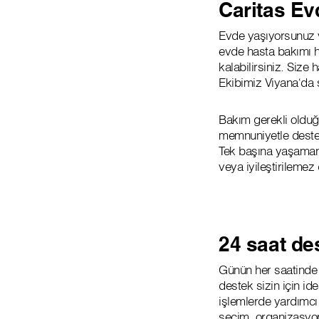
Caritas E
Evde yaşıyorsunuz v
evde hasta bakımı ha
kalabilirsiniz. Size
Ekibimiz Viyana‘da si
Bakım gerekli olduğu
memnuniyetle destekl
Tek başına yaşamanı
veya iyileştirilemez
24 saat de
Günün her saatinde 
destek sizin için id
işlemlerde yardımcı 
seçim, organizasyon