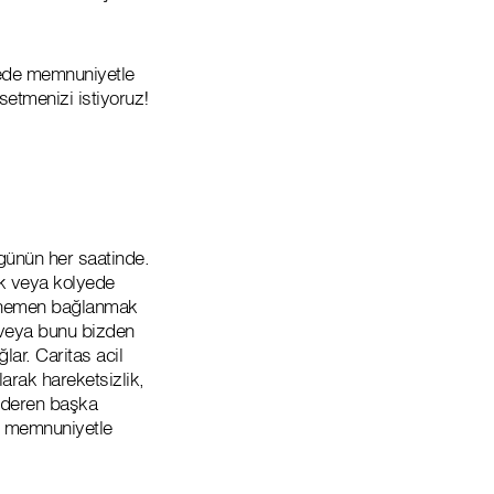
şmede memnuniyetle
setmenizi istiyoruz!
 günün her saatinde.
ik veya kolyede
e hemen bağlanmak
ır veya bunu bizden
ğlar. Caritas acil
larak hareketsizlik,
nderen başka
zi memnuniyetle