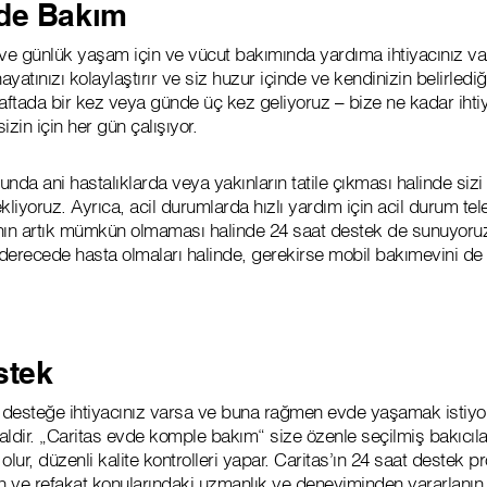
vde Bakım
e günlük yaşam için ve vücut bakımında yardıma ihtiyacınız va
yatınızı kolaylaştırır ve siz huzur içinde ve kendinizin belirledi
 haftada bir kez veya günde üç kez geliyoruz – bize ne kadar ihtiy
zin için her gün çalışıyor.
nda ani hastalıklarda veya yakınların tatile çıkması halinde siz
iyoruz. Ayrıca, acil durumlarda hızlı yardım için acil durum te
n artık mümkün olmaması halinde 24 saat destek de sunuyoruz.
 derecede hasta olmaları halinde, gerekirse mobil bakımevini de 
stek
desteğe ihtiyacınız varsa ve buna rağmen evde yaşamak istiyo
ealdir. „Caritas evde komple bakım“ size özenle seçilmiş bakıcılar
olur, düzenli kalite kontrolleri yapar. Caritas’ın 24 saat destek
 ve refakat konularındaki uzmanlık ve deneyiminden yararlanın