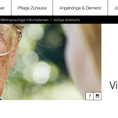
ser
Pflege Zuhause
Angehörige & Demenz
J
Mehrsprachige Informationen
türkçe (türkisch)
Vi