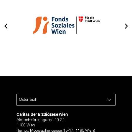
Österreich
Caritas der Erzdiözese Wien
Albrechtskreithgasse 19-21
1160 Wien
(temp.: Mooslackengasse 15-17, 1190 Wien)