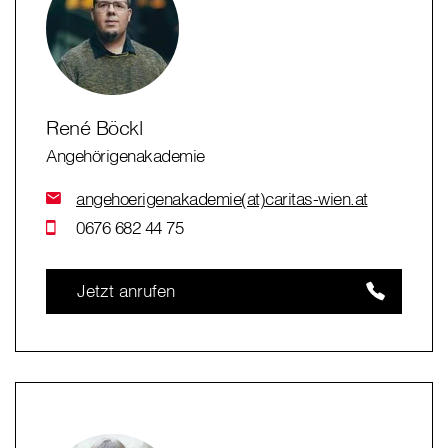
René Böckl
Angehörigenakademie
angehoerigenakademie(at)caritas-wien.at
0676 682 44 75
Jetzt anrufen