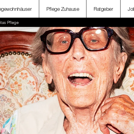
legewohnhäuser
Pflege Zuhause
Ratgeber
Jo
itas Pflege