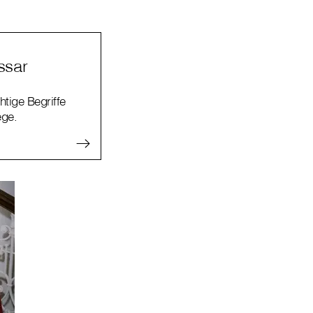
ssar
htige Begriffe
ege.