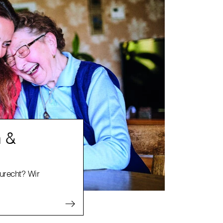
n &
zurecht? Wir