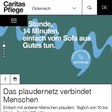
SPR
Österreich
Das plaudernetz verbindet
Das plaudernetz verbindet
Menschen
Menschen
Einfach mit anderen Menschen plaudern. Täglich von 10 bis
Einfach mit anderen Menschen plaudern. Täglich von 10 bis