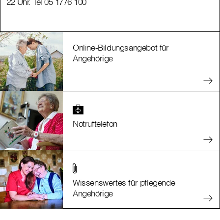
22 Uhr. Tel 05 1776 100
22 Uhr. Tel 05 1776 100
Online-Bildungsangebot für
Angehörige
Notruftelefon
Wissenswertes für pflegende
Angehörige