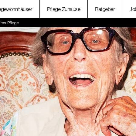
legewohnhäuser
Pflege Zuhause
Ratgeber
Jo
itas Pflege