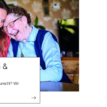
n &
zurecht? Wir