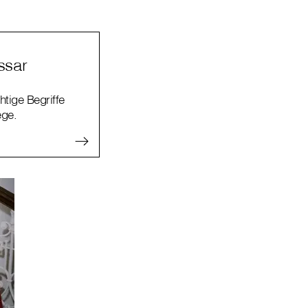
ssar
htige Begriffe
ege.