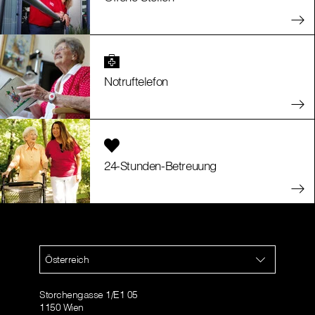
Notruftelefon
24-Stunden-Betreuung
Österreich
Storchengasse 1/E1 05
1150 Wien