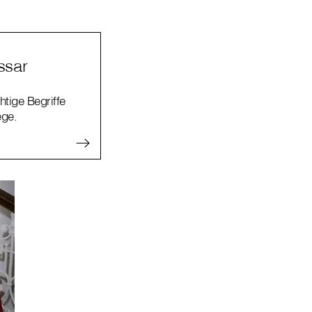
ssar
htige Begriffe
ege.