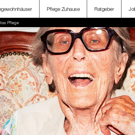
legewohnhäuser
Pflege Zuhause
Ratgeber
Jo
itas Pflege