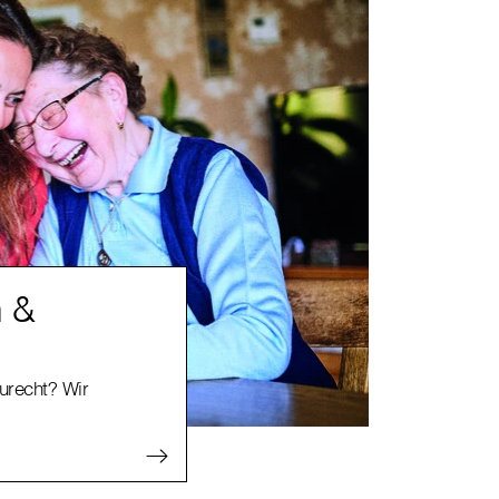
n &
zurecht? Wir