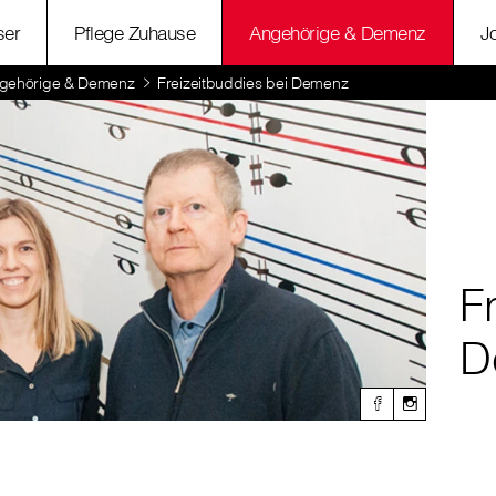
ser
Pflege Zuhause
Angehörige & Demenz
J
gehörige & Demenz
Freizeitbuddies bei Demenz
F
D