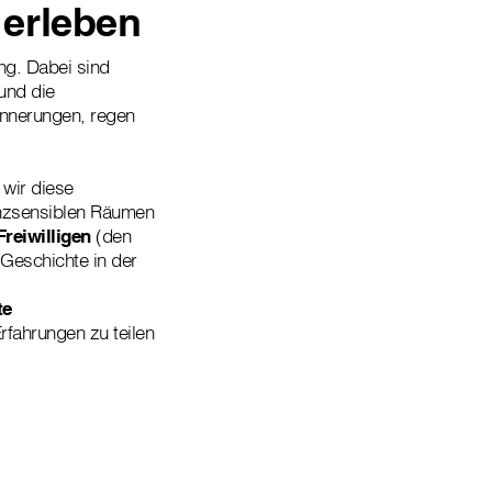
 erleben
ng. Dabei sind
und die
nnerungen, regen
 wir diese
nzsensiblen Räumen
Freiwilligen
(den
Geschichte in der
te
fahrungen zu teilen