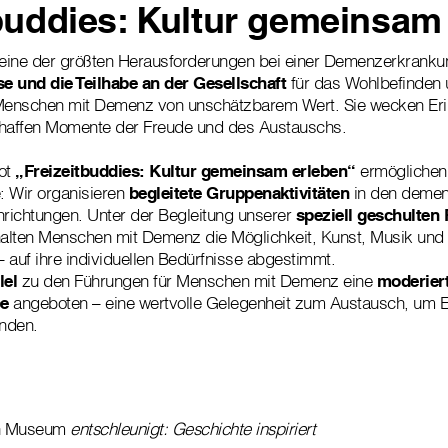
buddies: Kultur gemeinsam
st eine der größten Herausforderungen bei einer Demenzerkranku
sse und die Teilhabe an der Gesellschaft
für das Wohlbefinden 
enschen mit Demenz von unschätzbarem Wert. Sie wecken Eri
chaffen Momente der Freude und des Austauschs.
ot
„Freizeitbuddies: Kultur gemeinsam erleben“
ermöglichen
: Wir organisieren
begleitete Gruppenaktivitäten
in den deme
nrichtungen. Unter der Begleitung unserer
speziell geschulten 
halten Menschen mit Demenz die Möglichkeit, Kunst, Musik und 
 auf ihre individuellen Bedürfnisse abgestimmt.
lel
zu den Führungen für Menschen mit Demenz eine
moderier
pe
angeboten – eine wertvolle Gelegenheit zum Austausch, um Er
inden.
en Museum
entschleunigt: Geschichte inspiriert