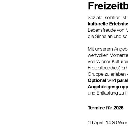
Freizeit
Soziale Isolation i
kulturelle Erlebni
Lebensfreude von M
die Sinne an und s
Mit unserem Angeb
wertvollen Momente
von Wiener Kulturei
Freizeitbuddies) er
Gruppe zu erleben –
Optional
wird
paral
Angehörigengrup
und Entlastung zu f
Termine für 2026
09.April, 14:30 Wi