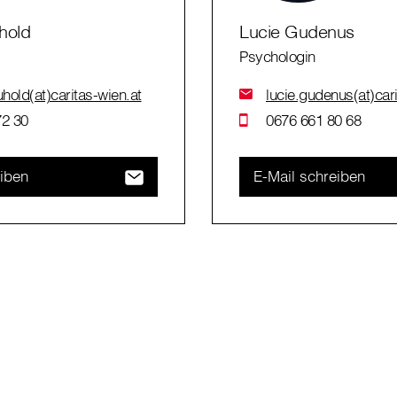
hold
Lucie Gudenus
Psychologin
old(at)caritas-wien.at
lucie.gudenus(at)cari
72 30
0676 661 80 68
eiben
E-Mail schreiben