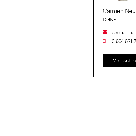
Carmen Neu
DGKP
carmen.neuh
0 664 621 
E-Mail schr