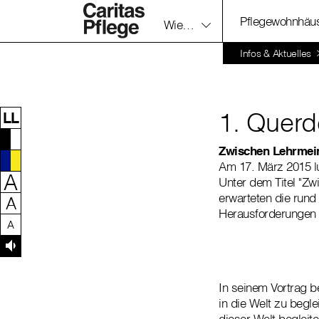
Pflegewohnhäu
Wien & NÖ-Ost
Zum Inhalt dieser Seite
Zur Navigation
Zum Footer dieser Seite
Infos & Aktuelles
1. Querd
LL
Zwischen Lehrmein
Am 17. März 2015 lu
A
Unter dem Titel "Zw
erwarteten die rund
A
Herausforderungen i
A
In seinem Vortrag b
in die Welt zu begl
dieser Welt beglei