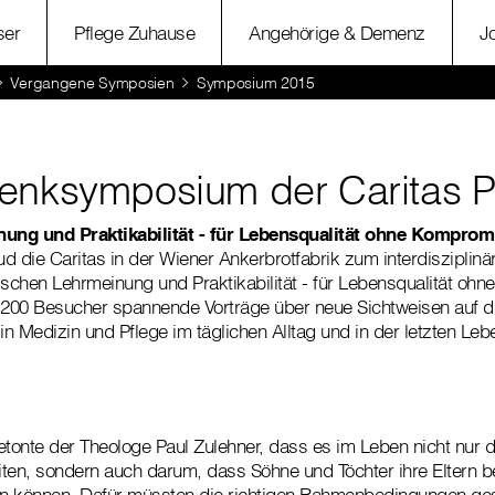
ser
Pflege Zuhause
Angehörige & Demenz
J
Vergangene Symposien
Symposium 2015
enksymposium der Caritas P
ung und Praktikabilität - für Lebensqualität ohne Komprom
d die Caritas in der Wiener Ankerbrotfabrik zum interdisziplin
ischen Lehrmeinung und Praktikabilität - für Lebensqualität oh
 200 Besucher spannende Vorträge über neue Sichtweisen auf d
n Medizin und Pflege im täglichen Alltag und in der letzten Le
etonte der Theologe Paul Zulehner, dass es im Leben nicht nur 
eiten, sondern auch darum, dass Söhne und Töchter ihre Eltern 
ten können. Dafür müssten die richtigen Rahmenbedingungen ge