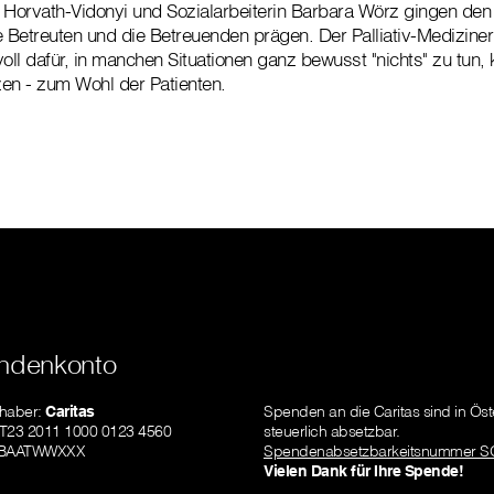
Horvath-Vidonyi und Sozialarbeiterin Barbara Wörz gingen den
e Betreuten und die Betreuenden prägen. Der Palliativ-Medizine
voll dafür, in manchen Situationen ganz bewusst "nichts" zu tun,
n - zum Wohl der Patienten.
ndenkonto
nhaber:
Caritas
Spenden an die Caritas sind in Öst
AT23 2011 1000 0123 4560
steuerlich absetzbar.
GIBAATWWXXX
Spendenabsetzbarkeitsnummer S
Vielen Dank für Ihre Spende!