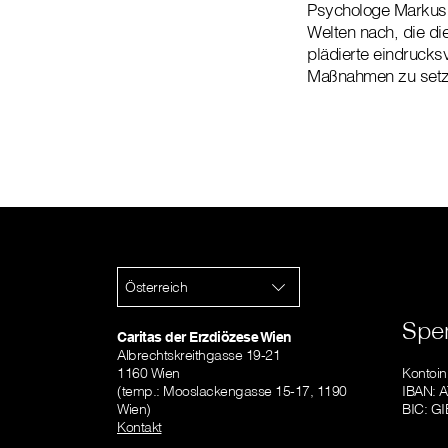
Psychologe Markus 
Welten nach, die di
plädierte eindrucks
Maßnahmen zu setze
Österreich
Spe
Caritas der Erzdiözese Wien
Albrechtskreithgasse 19-21
1160 Wien
Kontoi
(temp.: Mooslackengasse 15-17, 1190
IBAN: 
Wien)
BIC: 
Kontakt