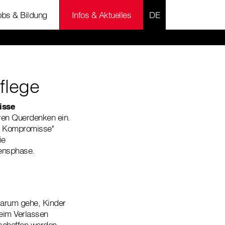
SPRACHE AUSWÄH
obs & Bildung
Infos & Aktuelles
flege
isse
ären Querdenken ein.
ne Kompromisse"
ie
bensphase.
darum gehe, Kinder
beim Verlassen
schaffen werden.