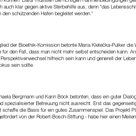
 auch klar gegen aktive Sterbehilfe aus, denn "das Lebensschiff
n den schützenden Hafen begleitet werden."
glied der Bioethik-Komission betonte Maria Kletečka-Pulker die W
e für den Fall, dass man nicht mehr selbst entscheiden kann. A
n Perspektivenwechsel hilfreich sein kann und generell der Lebe
kus sein sollte.
chaela Bergmann und Karin Böck betonten, dass ein guter Dialo
 spezialisierter Betreuung nicht ausreicht. Erst das gegenseit
t schaffe die Basis für ein gutes Zusammenspiel. Das Projekt PI
efördert von der Robert-Bosch-Stiftung - habe hier einen Meilen