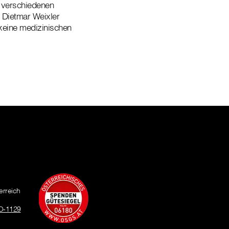
 verschiedenen
r Dietmar Weixler
 keine medizinischen
erreich
O-1129