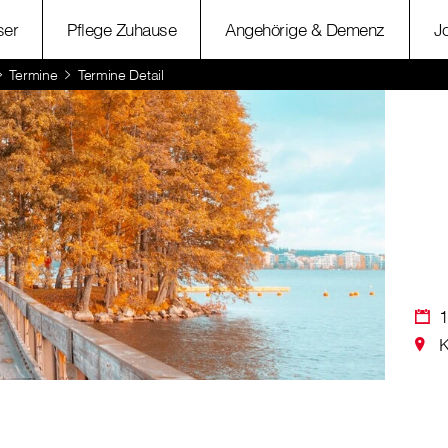
ser
Pflege Zuhause
Angehörige & Demenz
J
Termine
Termine Detail
1
K