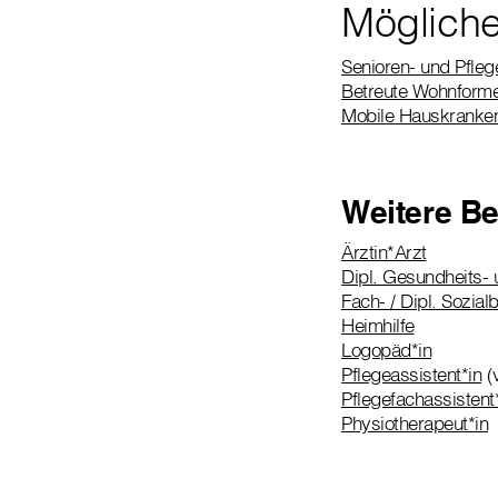
Mögliche
Senioren- und Pfle
Betreute Wohnform
Mobile Hauskranke
Weitere Be
Ärztin*Arzt
Dipl. Gesundheits- 
Fach- / Dipl. Sozial
Heimhilfe
Logopäd*in
Pflegeassistent*in
(v
Pflegefachassistent
Physiotherapeut*in