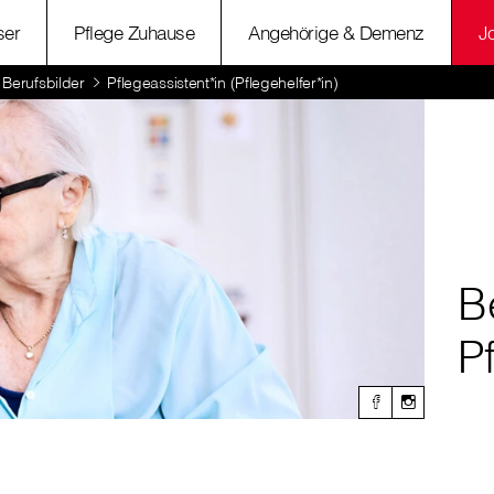
ser
Pflege Zuhause
Angehörige & Demenz
J
Berufsbilder
Pflegeassistent*in (Pflegehelfer*in)
B
P