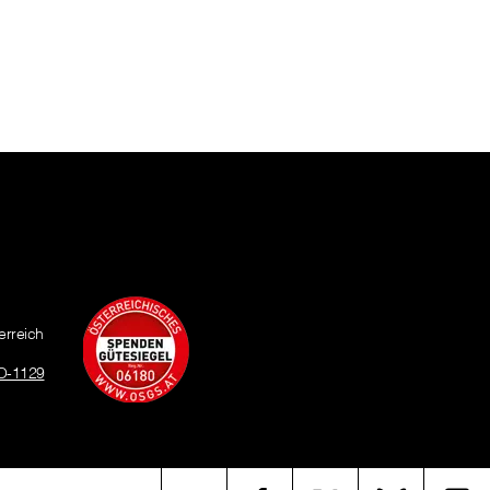
erreich
O-1129