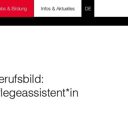
SPRACHE AUSWÄH
obs & Bildung
Infos & Aktuelles
erufsbild:
flegeassistent*in