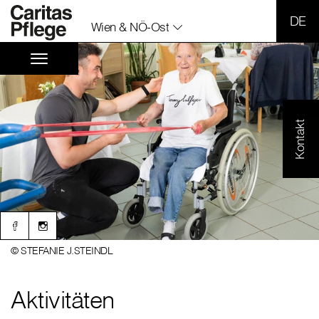
SPR
Wien & NÖ-Ost
Kontakt
© STEFANIE J.STEINDL
Aktivitäten